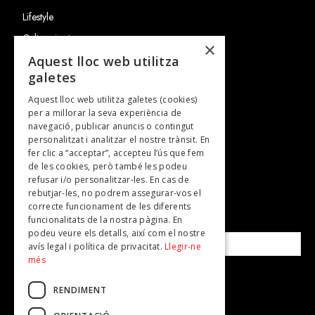
Lifestyle
Cultura i art
×
Entrevistes
Aquest lloc web utilitza
galetes
Gastronomia
Aquest lloc web utilitza galetes (cookies)
TV
per a millorar la seva experiència de
Plans per fer
navegació, publicar anuncis o contingut
personalitzat i analitzar el nostre trànsit. En
Revistes
fer clic a “acceptar”, accepteu l’ús que fem
de les cookies, però també les podeu
refusar i/o personalitzar-les. En cas de
SUBSCRIU-TE A LA NOSTRA NEWSLETTER!
rebutjar-les, no podrem assegurar-vos el
correcte funcionament de les diferents
funcionalitats de la nostra pàgina. En
Correu electrònic*
podeu veure els detalls, així com el nostre
avís legal i política de privacitat.
Llegir-ne
més
Accepto la
política de privacitat
RENDIMENT