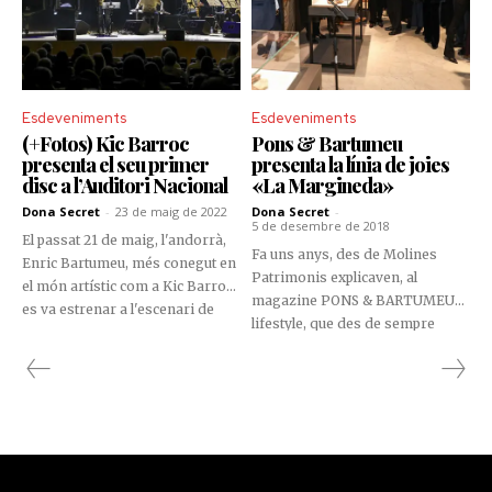
Esdeveniments
Esdeveniments
(+Fotos) Kic Barroc
Pons & Bartumeu
presenta el seu primer
presenta la línia de joies
disc a l’Auditori Nacional
«La Margineda»
Dona Secret
-
23 de maig de 2022
Dona Secret
-
5 de desembre de 2018
El passat 21 de maig, l'andorrà,
Fa uns anys, des de Molines
Enric Bartumeu, més conegut en
Patrimonis explicaven, al
el món artístic com a Kic Barroc,
magazine PONS & BARTUMEU
es va estrenar a l'escenari de
lifestyle, que des de sempre
l'Auditori Nacional, on va
havien tingut la percepció que la
presentar el seu primer àlbum
Roureda de la Margineda tenia
titulat Mon Nom.
una història singular.