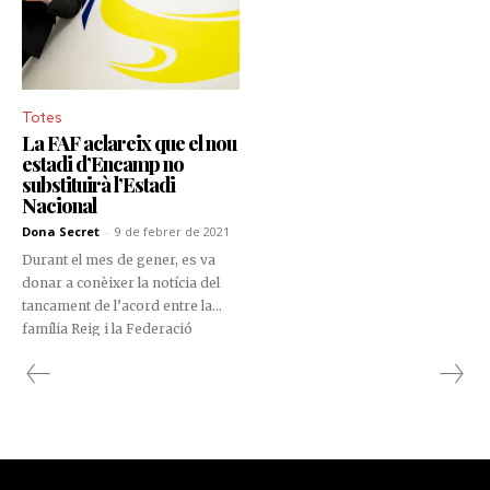
Totes
La FAF aclareix que el nou
estadi d’Encamp no
substituirà l’Estadi
Nacional
Dona Secret
-
9 de febrer de 2021
Durant el mes de gener, es va
donar a conèixer la notícia del
tancament de l’acord entre la
família Reig i la Federació
Andorrana de Futbol (FAF), que
preveu la construcció d’un nou
estadi a Encamp.