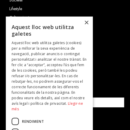
Lifestyle
Cultura i art
×
Entrevistes
Aquest lloc web utilitza
galetes
Gastronomia
Aquest lloc web utilitza galetes (cookies)
TV
per a millorar la seva experiència de
Plans per fer
navegació, publicar anuncis o contingut
personalitzat i analitzar el nostre trànsit. En
Revistes
fer clic a “acceptar”, accepteu l’ús que fem
de les cookies, però també les podeu
refusar i/o personalitzar-les. En cas de
SUBSCRIU-TE A LA NOSTRA NEWSLETTER!
rebutjar-les, no podrem assegurar-vos el
correcte funcionament de les diferents
funcionalitats de la nostra pàgina. En
Correu electrònic*
podeu veure els detalls, així com el nostre
avís legal i política de privacitat.
Llegir-ne
més
Accepto la
política de privacitat
RENDIMENT