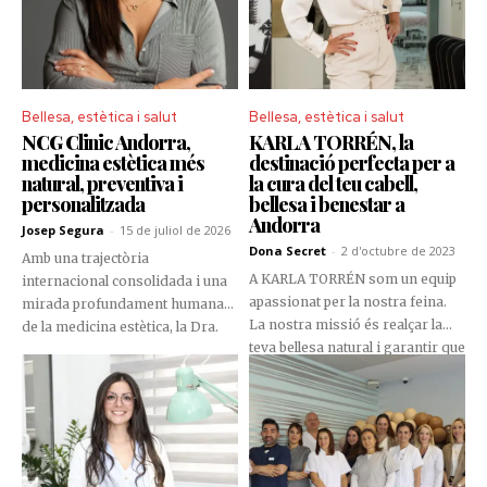
Bellesa, estètica i salut
Bellesa, estètica i salut
NCG Clinic Andorra,
KARLA TORRÉN, la
medicina estètica més
destinació perfecta per a
natural, preventiva i
la cura del teu cabell,
personalitzada
bellesa i benestar a
Andorra
Josep Segura
-
15 de juliol de 2026
Dona Secret
-
2 d'octubre de 2023
Amb una trajectòria
A KARLA TORRÉN som un equip
internacional consolidada i una
apassionat per la nostra feina.
mirada profundament humana
La nostra missió és realçar la
de la medicina estètica, la Dra.
teva bellesa natural i garantir que
Natalia Carballo lidera NCG Clinic
et sentis increïble cada vegada
Andorra amb una filosofia
que surtis del nostre saló.
basada en el diagnòstic, la
naturalitat i la medicina
regenerativa. Lluny dels
excessos estètics i de les
tendències efímeres, defensa