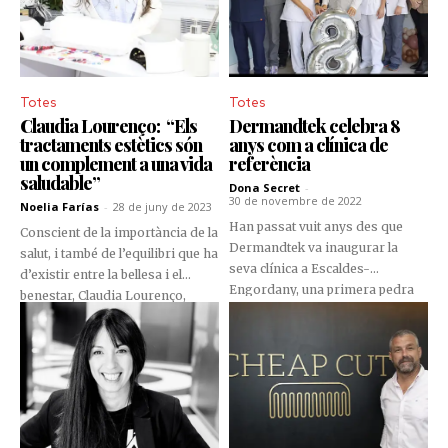
una medicina personalitzada que
prioritza la salut, el benestar i la
identitat de cada pacient.
Totes
Totes
Claudia Lourenço: “Els
Dermandtek celebra 8
tractaments estètics són
anys com a clínica de
un complement a una vida
referència
saludable”
Dona Secret
-
30 de novembre de 2022
Noelia Farías
-
28 de juny de 2023
Han passat vuit anys des que
Conscient de la importància de la
Dermandtek va inaugurar la
salut, i també de l’equilibri que ha
seva clínica a Escaldes-
d’existir entre la bellesa i el
Engordany, una primera pedra
benestar, Claudia Lourenço,
que va permetre ampliar el seu
directora del centre d’estètica
abast dermatològic cap a un
“En Clau”, ens explica quins són
servei més integral que, a hores
els tractaments estrelles de la
d’ara, ofereix solucions en
temporada i com funciona el Jet
diferents àrees de la medicina
Peel, un dispositiu no invasiu
estètica, bellesa, cirurgia plàstica,
que treballa la pell de forma
flebologia i ginecologia
profunda, i que el centre disposa