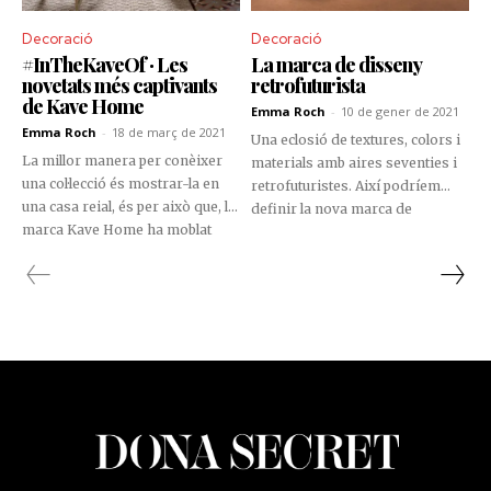
Decoració
Decoració
#InTheKaveOf · Les
La marca de disseny
novetats més captivants
retrofuturista
de Kave Home
Emma Roch
-
10 de gener de 2021
Emma Roch
-
18 de març de 2021
Una eclosió de textures, colors i
La millor manera per conèixer
materials amb aires seventies i
una col·lecció és mostrar-la en
retrofuturistes. Així podríem
una casa reial, és per això que, la
definir la nova marca de
marca Kave Home ha moblat
Masquespacio, creada durant el
completament un pis al cor de
confinament i que l'estudi
l'Eixample, a Barcelona, amb
valencià ha presentat
peces de la seva nova col·lecció.
contextualitzada en una casa de
somni 3D. Els seus primers
productes: un balancí i un gerro.