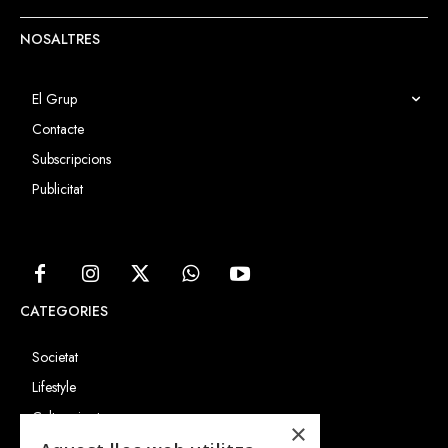
NOSALTRES
El Grup
Contacte
Subscripcions
Publicitat
CATEGORIES
Societat
Lifestyle
Cultura i art
×
Entrevistes