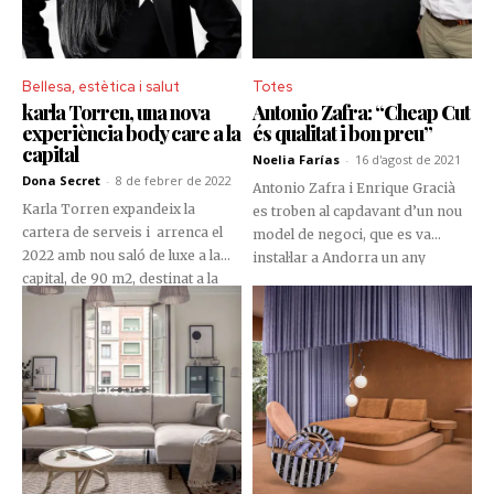
funcional. El passat 24 de
de manera exclusiva al país.
novembre, el seu equip va
decidir celebrar la data especial
amb els seus pacients més fidels.
Bellesa, estètica i salut
Totes
karla Torren, una nova
Antonio Zafra: “Cheap Cut
experiència body care a la
és qualitat i bon preu”
capital
Noelia Farías
-
16 d'agost de 2021
Dona Secret
-
8 de febrer de 2022
Antonio Zafra i Enrique Gracià
Karla Torren expandeix la
es troben al capdavant d’un nou
cartera de serveis i arrenca el
model de negoci, que es va
2022 amb nou saló de luxe a la
instal·lar a Andorra un any
capital, de 90 m2, destinat a la
enrere i que trenca amb els
cura de la salut, la bellesa i el
estàndards aleshores existents.
benestar.
Es tracta de Cheap Cut, un nou
concepte de perruqueria, que
reuneix qualitat, un excel·lent
servei i el millor preu.