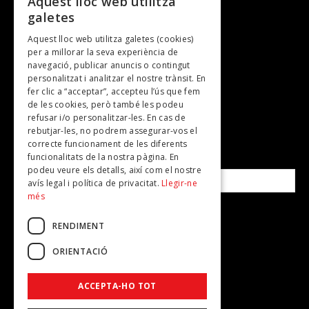
Aquest lloc web utilitza
galetes
Gastronomia
Aquest lloc web utilitza galetes (cookies)
TV
per a millorar la seva experiència de
Plans per fer
navegació, publicar anuncis o contingut
personalitzat i analitzar el nostre trànsit. En
Revistes
fer clic a “acceptar”, accepteu l’ús que fem
de les cookies, però també les podeu
refusar i/o personalitzar-les. En cas de
SUBSCRIU-TE A LA NOSTRA NEWSLETTER!
rebutjar-les, no podrem assegurar-vos el
correcte funcionament de les diferents
funcionalitats de la nostra pàgina. En
Correu electrònic*
podeu veure els detalls, així com el nostre
avís legal i política de privacitat.
Llegir-ne
més
Accepto la
política de privacitat
RENDIMENT
ORIENTACIÓ
ACCEPTA-HO TOT