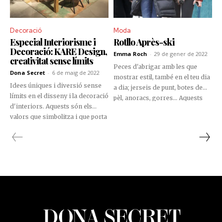
Decoració
Moda
Especial Interiorisme i
Rotllo Après-ski
Decoració: KARE Design,
Emma Roch
-
29 de gener de 2022
creativitat sense límits
Peces d'abrigar amb les que
Dona Secret
-
6 de maig de 2022
mostrar estil, també en el teu dia
Idees úniques i diversió sense
a dia; jerseis de punt, botes de
límits en el disseny i la decoració
pèl, anoracs, gorres... Aquests
d'interiors. Aquests són els
seran els teus aliats per crear el
valors que simbolitza i que porta
look a prova de baixes
en el seu ADN KARE, la marca
temperatures. Et proposem
alemanya amb més de 40 anys
aquests looks perfectes.
en el mercat i que va arribar en
exclusiva a Andorra de la mà de
Roca & Ribes fa setze anys.