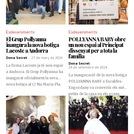
Esdeveniments
Esdeveniments
El Grup Pollyanna
POLLYANNA BABY obre
inaugura la nova botiga
un nou espai al Principat
Lacoste a Andorra
dissenyat per a tota la
família
Dona Secret
-
27 de març de 2026
Dona Secret
-
La firma Lacoste ja té nou espai
24 de setembre de 2024
a Andorra. El Grup Pollyanna ha
La inauguració de la nova botiga
inaugurat oficialment la seva
POLLYANNA BABY a Escaldes-
nova botiga al C/ Na Maria Pla,
Engordany va convertir els més
2-17, Centre Comercial EO!, en un
petits de la casa en els grans
local ampli, lluminós i concebut
protagonistes d’una tarda plena
per oferir una experiència de
de sorpreses i activitats
compra còmoda i immersiva,
especialment pensades per a ells.
fidel a l’esperit de la marca del
En un ambient festiu i familiar, la
cocodril.
nova botiga va oferir un espai
ideal perquè els infants