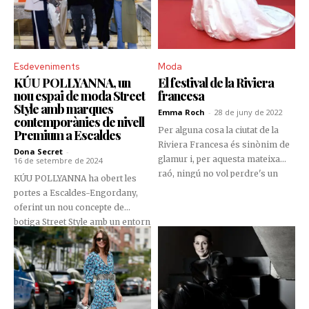
juguessin i s’ho passessin d’allò
més bé, mentre els seus pares
descobrien tot el que aquest nou
establiment té per oferir.
Esdeveniments
Moda
KÚU POLLYANNA, un
El festival de la Riviera
nou espai de moda Street
francesa
Style amb marques
Emma Roch
-
28 de juny de 2022
contemporànies de nivell
Per alguna cosa la ciutat de la
Premium a Escaldes
Riviera Francesa és sinònim de
Dona Secret
-
glamur i, per aquesta mateixa
16 de setembre de 2024
raó, ningú no vol perdre's un
KÚU POLLYANNA ha obert les
dels grans esdeveniments
portes a Escaldes-Engordany,
cinematogràfics de l'any.
oferint un nou concepte de
botiga Street Style amb un entorn
de marques contemporànies i
models exclusius. La nova
botiga, situada a l’avinguda
Carlemany, número 93, no
només destaca per la seva
selecció de marques Premium i