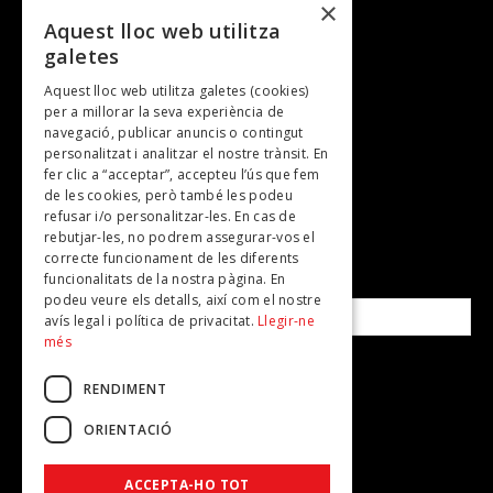
×
Entrevistes
Aquest lloc web utilitza
galetes
Gastronomia
Aquest lloc web utilitza galetes (cookies)
TV
per a millorar la seva experiència de
Plans per fer
navegació, publicar anuncis o contingut
personalitzat i analitzar el nostre trànsit. En
Revistes
fer clic a “acceptar”, accepteu l’ús que fem
de les cookies, però també les podeu
refusar i/o personalitzar-les. En cas de
SUBSCRIU-TE A LA NOSTRA NEWSLETTER!
rebutjar-les, no podrem assegurar-vos el
correcte funcionament de les diferents
funcionalitats de la nostra pàgina. En
Correu electrònic*
podeu veure els detalls, així com el nostre
avís legal i política de privacitat.
Llegir-ne
més
Accepto la
política de privacitat
RENDIMENT
ORIENTACIÓ
ACCEPTA-HO TOT