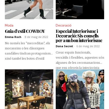
edicions limitades, sinó també
pel seu espai innovador on el
client pot gaudir de la moda
d’una manera única.
Moda
Decoració
Guia d’estil COWBOY
Especial Interiorisme i
Decoració: Sis consells
Emma Roch
-
8 de maig de 2022
per a un bon interiorisme
No només les "merceditas", els
Dona Secret
-
6 de maig de 2022
mocassins o les clàssiques
Crear espais funcionals,
sandàlies tindran protagonisme,
versàtils i flexibles, aquestes són
sinó també les botes d'estil
algunes de les recomanacions
cowboy estaran més presents
que ens ofereix la interiorista
que mai.
Laura Torres per assegurar
l’èxit en la decoració.