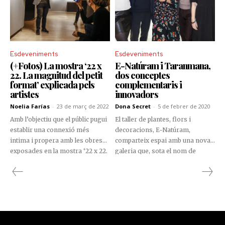
Esdeveniments
Esdeveniments
(+Fotos) La mostra ‘22 x
E-Natúram i Taranmana,
22. La magnitud del petit
dos conceptes
format’ explicada pels
complementaris i
artistes
innovadors
Noelia Farías
-
23 de març de 2022
Dona Secret
-
5 de febrer de 2020
Amb l’objectiu que el públic pugui
El taller de plantes, flors i
establir una connexió més
decoracions, E-Natúram,
intima i propera amb les obres
comparteix espai amb una nova
exposades en la mostra ‘22 x 22.
galeria que, sota el nom de
La magnitud del petit format’, el
Taranmana, busca refrescar la
CAEE va organitzar una visita
manera en la qual s’aprecia l’art
guiada nocturna que va comptar
al nostre país.
amb la presència dels artistes
participants de l’exposició.