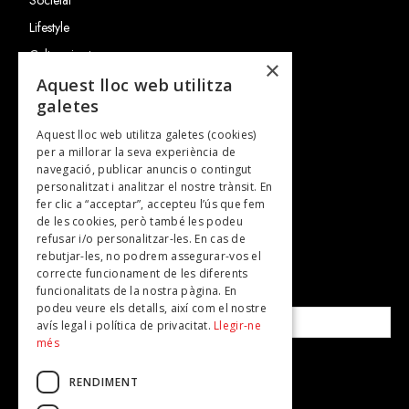
Lifestyle
Cultura i art
×
Entrevistes
Aquest lloc web utilitza
galetes
Gastronomia
Aquest lloc web utilitza galetes (cookies)
TV
per a millorar la seva experiència de
Plans per fer
navegació, publicar anuncis o contingut
personalitzat i analitzar el nostre trànsit. En
Revistes
fer clic a “acceptar”, accepteu l’ús que fem
de les cookies, però també les podeu
refusar i/o personalitzar-les. En cas de
SUBSCRIU-TE A LA NOSTRA NEWSLETTER!
rebutjar-les, no podrem assegurar-vos el
correcte funcionament de les diferents
funcionalitats de la nostra pàgina. En
Correu electrònic*
podeu veure els detalls, així com el nostre
avís legal i política de privacitat.
Llegir-ne
més
Accepto la
política de privacitat
RENDIMENT