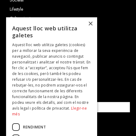
Lifestyle
Cultura i art
×
Entrevistes
Aquest lloc web utilitza
galetes
Gastronomia
Aquest lloc web utilitza galetes (cookies)
TV
per a millorar la seva experiència de
Plans per fer
navegació, publicar anuncis o contingut
personalitzat i analitzar el nostre trànsit. En
Revistes
fer clic a “acceptar”, accepteu l’ús que fem
de les cookies, però també les podeu
refusar i/o personalitzar-les. En cas de
SUBSCRIU-TE A LA NOSTRA NEWSLETTER!
rebutjar-les, no podrem assegurar-vos el
correcte funcionament de les diferents
funcionalitats de la nostra pàgina. En
Correu electrònic*
podeu veure els detalls, així com el nostre
avís legal i política de privacitat.
Llegir-ne
més
Accepto la
política de privacitat
RENDIMENT