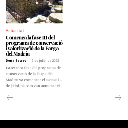
Actualitat
Comença la fase III del
programa de conservació
i valorització de la Farga
del Madriu
Dona Secret
-
19 de juliol de 2023
La tercera fase del programa de
conservació de la Farga del
Madriu va començar el passat 18
de juliol, tal com van anunciar el
coordinador del programa
engegat pel departament de
Patrimoni Cultural del ministeri
de Cultura, Joventut i Esports,
Olivier Codina; l’arqueòleg del
Departament, Abel Fortó, i la
directora de la comissió de