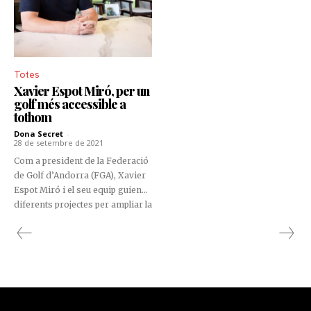
Totes
Xavier Espot Miró, per un
golf més accessible a
tothom
Dona Secret
-
28 de setembre de 2021
Com a president de la Federació
de Golf d’Andorra (FGA), Xavier
Espot Miró i el seu equip guien
diferents projectes per ampliar la
base i el nivell dels golfistes del
Principat d’Andorra, essent el
programa de Golf Escolar i la
col·laboració amb la Fundació
Privada Nostra Senyora de
Meritxell (FPNSM), dos dels
pilars fonamentals de la seva