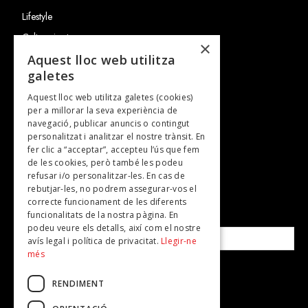
Lifestyle
Cultura i art
×
Entrevistes
Aquest lloc web utilitza
galetes
Gastronomia
Aquest lloc web utilitza galetes (cookies)
TV
per a millorar la seva experiència de
Plans per fer
navegació, publicar anuncis o contingut
personalitzat i analitzar el nostre trànsit. En
Revistes
fer clic a “acceptar”, accepteu l’ús que fem
de les cookies, però també les podeu
refusar i/o personalitzar-les. En cas de
SUBSCRIU-TE A LA NOSTRA NEWSLETTER!
rebutjar-les, no podrem assegurar-vos el
correcte funcionament de les diferents
funcionalitats de la nostra pàgina. En
Correu electrònic*
podeu veure els detalls, així com el nostre
avís legal i política de privacitat.
Llegir-ne
més
Accepto la
política de privacitat
RENDIMENT