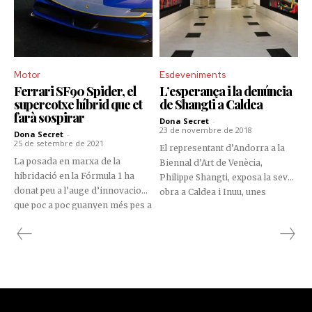
Motor
Esdeveniments
Ferrari SF90 Spider, el
L’esperança i la denúncia
supercotxe híbrid que et
de Shangti a Caldea
farà sospirar
Dona Secret
-
23 de novembre de 2018
Dona Secret
-
25 de setembre de 2021
El representant d’Andorra a la
La posada en marxa de la
Biennal d’Art de Venècia,
hibridació en la Fórmula 1 ha
Philippe Shangti, exposa la seva
donat peu a l’auge d’innovacions
obra a Caldea i Inuu, unes
que poc a poc guanyen més pes a
fotografies i escultures sota el
les carreteres.
títol genèric de “No limit here”,
tota una denúncia social on
també hi ha lloc per a
l’esperança.