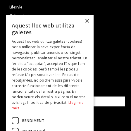
Lifestyle
Cultura i art
×
Entrevistes
Aquest lloc web utilitza
galetes
Gastronomia
Aquest lloc web utilitza galetes (cookies)
TV
per a millorar la seva experiència de
Plans per fer
navegació, publicar anuncis o contingut
personalitzat i analitzar el nostre trànsit. En
Revistes
fer clic a “acceptar”, accepteu l’ús que fem
de les cookies, però també les podeu
refusar i/o personalitzar-les. En cas de
SUBSCRIU-TE A LA NOSTRA NEWSLETTER!
rebutjar-les, no podrem assegurar-vos el
correcte funcionament de les diferents
funcionalitats de la nostra pàgina. En
Correu electrònic*
podeu veure els detalls, així com el nostre
avís legal i política de privacitat.
Llegir-ne
més
Accepto la
política de privacitat
RENDIMENT