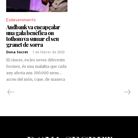
d'entitats i empreses del país,
així com professionals i famílies
vinculades a la missió de la
Esdeveniments
Fundació.
Andbank va encapçalar
una gala benèfica on
tothom va sumar el seu
granet de sorra
Dona Secret
-
1 de febrer de 2020
El càncer, en les seves diferents
formes, és una malaltia que cada
any afecta uns 300.000 nens
arreu del món, i que, de manera
indirecta, impacta en les famílies
i en l’entorn més pròxim
d’aquests infants. Per aquest
motiu, Andbank va organitzar la
primera gala #tutambésumes a
l’Andorra Park Hotel.