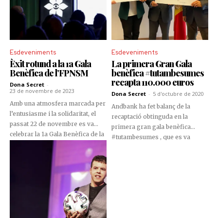
Esdeveniments
Esdeveniments
Èxit rotund a la 1a Gala
La primera Gran Gala
Benèfica de l’FPNSM
benèfica #tutambesumes
recapta 110.000 euros
Dona Secret
-
23 de novembre de 2023
Dona Secret
-
5 d'octubre de 2020
Amb una atmosfera marcada per
Andbank ha fet balanç de la
l’entusiasme i la solidaritat, el
recaptació obtinguda en la
passat 22 de novembre es va
primera gran gala benèfica
celebrar la 1a Gala Benèfica de la
#tutambesumes , que es va
Fundació Privada Nostra
celebrar al Park Hotel d’Andorra
Senyora de Meritxell (FPNSM),
la Vella el passat 30 de gener.
sota el lema "El teu gest, el
nostre èxit". L'esdeveniment,
celebrat amb gran èxit a UNNIC,
va aplegar més de 100 persones,
entre elles personalitats
públiques, representants