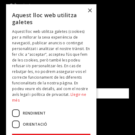
Cultura i art
×
Entrevistes
Aquest lloc web utilitza
galetes
Gastronomia
Aquest lloc web utilitza galetes (cookies)
TV
per a millorar la seva experiència de
Plans per fer
navegació, publicar anuncis o contingut
personalitzat i analitzar el nostre trànsit. En
Revistes
fer clic a “acceptar”, accepteu l’ús que fem
de les cookies, però també les podeu
refusar i/o personalitzar-les. En cas de
SUBSCRIU-TE A LA NOSTRA NEWSLETTER!
rebutjar-les, no podrem assegurar-vos el
correcte funcionament de les diferents
funcionalitats de la nostra pàgina. En
Correu electrònic*
podeu veure els detalls, així com el nostre
avís legal i política de privacitat.
Llegir-ne
més
Accepto la
política de privacitat
RENDIMENT
ORIENTACIÓ