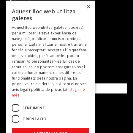
Cultura i art
×
Entrevistes
Aquest lloc web utilitza
galetes
Gastronomia
Aquest lloc web utilitza galetes (cookies)
TV
per a millorar la seva experiència de
Plans per fer
navegació, publicar anuncis o contingut
personalitzat i analitzar el nostre trànsit. En
Revistes
fer clic a “acceptar”, accepteu l’ús que fem
de les cookies, però també les podeu
refusar i/o personalitzar-les. En cas de
SUBSCRIU-TE A LA NOSTRA NEWSLETTER!
rebutjar-les, no podrem assegurar-vos el
correcte funcionament de les diferents
funcionalitats de la nostra pàgina. En
Correu electrònic*
podeu veure els detalls, així com el nostre
avís legal i política de privacitat.
Llegir-ne
més
Accepto la
política de privacitat
RENDIMENT
ORIENTACIÓ