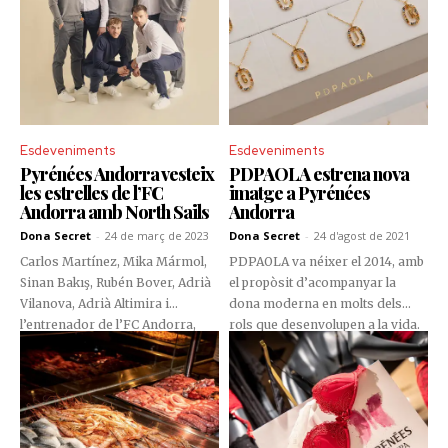
Esdeveniments
Esdeveniments
Pyrénées Andorra vesteix
PDPAOLA estrena nova
les estrelles de l’FC
imatge a Pyrénées
Andorra amb North Sails
Andorra
Dona Secret
-
24 de març de 2023
Dona Secret
-
24 d'agost de 2021
Carlos Martínez, Mika Mármol,
PDPAOLA va néixer el 2014, amb
Sinan Bakış, Rubén Bover, Adrià
el propòsit d’acompanyar la
Vilanova, Adrià Altimira i
dona moderna en molts dels
l’entrenador de l’FC Andorra,
rols que desenvolupen a la vida.
Eder Sarabia, van visitar els
La marca andorrana va
Grans Magatzems Pyrénées
presentar un espai renovat,
Andorra per a estrenar-se com a
pensat per sorprendre la
models de la nova col·lecció de
distingida clientela de Pyrénées
North Sails.
Andorra.