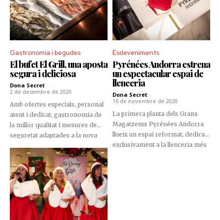
Gastronomia i begudes
Esdeveniments
El bufet El Grill, una aposta
Pyrénées Andorra estrena
segura i deliciosa
un espectacular espai de
llenceria
Dona Secret
-
2 de desembre de 2020
Dona Secret
-
16 de novembre de 2020
Amb ofertes especials, personal
La primera planta dels Grans
atent i dedicat, gastronomia de
Magatzems Pyrénées Andorra
la millor qualitat i mesures de
llueix un espai reformat, dedicat
seguretat adaptades a la nova
exclusivament a la llenceria més
realitat, el bufet El Grill, de
fina, amb marques de renom i
Pyrénées Andorra, continua
de màxima qualitat.
apostant per oferir als clients
una experiència culinària
agradable i plena de sabors.