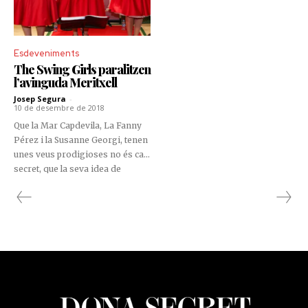
Esdeveniments
The Swing Girls paralitzen
l’avinguda Meritxell
Josep Segura
-
10 de desembre de 2018
Que la Mar Capdevila, La Fanny
Pérez i la Susanne Georgi, tenen
unes veus prodigioses no és cap
secret, que la seva idea de
rememorar temes dels anys 50,
60 i 70, és brillant; ja no sorprèn
ningú.