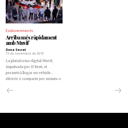
Esdeveniments
Arriba més ràpidament
amb Muvif
Dona Secret
-
15 de novembre de 2019
La plataforma digital Muvif,
impulsada per If Rent, et
permetrà llogar un vehicle
elèctric o compacte per minuts o
per dies, sigui quina sigui la teva
necessitat. I oblida’t de tràmits!