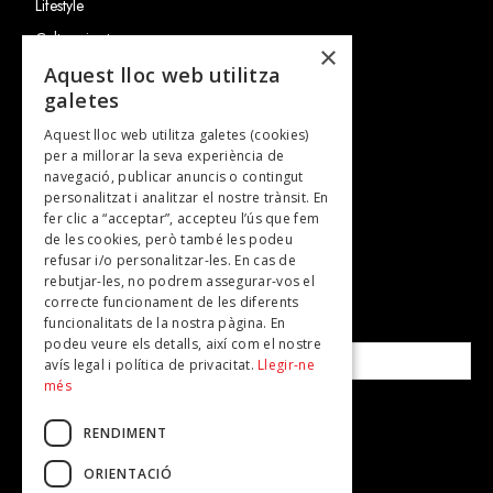
Lifestyle
Cultura i art
×
Entrevistes
Aquest lloc web utilitza
galetes
Gastronomia
Aquest lloc web utilitza galetes (cookies)
TV
per a millorar la seva experiència de
Plans per fer
navegació, publicar anuncis o contingut
personalitzat i analitzar el nostre trànsit. En
Revistes
fer clic a “acceptar”, accepteu l’ús que fem
de les cookies, però també les podeu
refusar i/o personalitzar-les. En cas de
SUBSCRIU-TE A LA NOSTRA NEWSLETTER!
rebutjar-les, no podrem assegurar-vos el
correcte funcionament de les diferents
funcionalitats de la nostra pàgina. En
Correu electrònic*
podeu veure els detalls, així com el nostre
avís legal i política de privacitat.
Llegir-ne
més
Accepto la
política de privacitat
RENDIMENT
ORIENTACIÓ