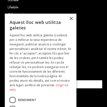
Lifestyle
Cultura i art
×
Entrevistes
Aquest lloc web utilitza
galetes
Gastronomia
Aquest lloc web utilitza galetes (cookies)
TV
per a millorar la seva experiència de
Plans per fer
navegació, publicar anuncis o contingut
personalitzat i analitzar el nostre trànsit. En
Revistes
fer clic a “acceptar”, accepteu l’ús que fem
de les cookies, però també les podeu
refusar i/o personalitzar-les. En cas de
SUBSCRIU-TE A LA NOSTRA NEWSLETTER!
rebutjar-les, no podrem assegurar-vos el
correcte funcionament de les diferents
funcionalitats de la nostra pàgina. En
Correu electrònic*
podeu veure els detalls, així com el nostre
avís legal i política de privacitat.
Llegir-ne
més
Accepto la
política de privacitat
RENDIMENT