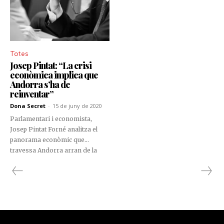
Totes
Josep Pintat: “La crisi
econòmica implica que
Andorra s’ha de
reinventar”
Dona Secret
-
15 de juny de 2020
Parlamentari i economista,
Josep Pintat Forné analitza el
panorama econòmic que
travessa Andorra arran de la
crisi sanitària de la Covid-19.