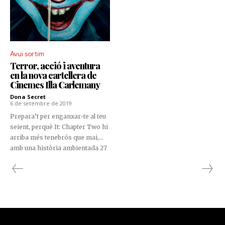
Avui sortim
Terror, acció i aventura
en la nova cartellera de
Cinemes Illa Carlemany
Dona Secret
-
6 de setembre de 2019
Prepara’t per enganxar-te al teu
seient, perquè It: Chapter Two hi
arriba més tenebrós que mai,
amb una història ambientada 27
anys després de l’estiu de 1989.