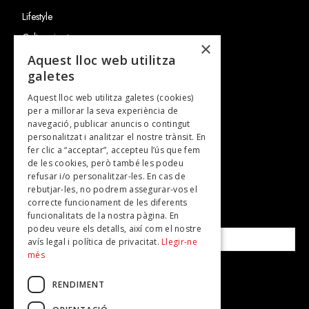
Lifestyle
Cultura i art
×
Entrevistes
Aquest lloc web utilitza
galetes
Gastronomia
Aquest lloc web utilitza galetes (cookies)
TV
per a millorar la seva experiència de
Plans per fer
navegació, publicar anuncis o contingut
personalitzat i analitzar el nostre trànsit. En
Revistes
fer clic a “acceptar”, accepteu l’ús que fem
de les cookies, però també les podeu
refusar i/o personalitzar-les. En cas de
SUBSCRIU-TE A LA NOSTRA NEWSLETTER!
rebutjar-les, no podrem assegurar-vos el
correcte funcionament de les diferents
funcionalitats de la nostra pàgina. En
Correu electrònic*
podeu veure els detalls, així com el nostre
avís legal i política de privacitat.
Llegir-ne
més
Accepto la
política de privacitat
RENDIMENT