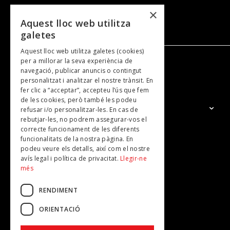
×
Aquest lloc web utilitza
galetes
Aquest lloc web utilitza galetes (cookies)
per a millorar la seva experiència de
navegació, publicar anuncis o contingut
NOSALTRES
personalitzat i analitzar el nostre trànsit. En
fer clic a “acceptar”, accepteu l’ús que fem
de les cookies, però també les podeu
El Grup
refusar i/o personalitzar-les. En cas de
rebutjar-les, no podrem assegurar-vos el
Contacte
correcte funcionament de les diferents
Subscripcions
funcionalitats de la nostra pàgina. En
podeu veure els detalls, així com el nostre
Publicitat
avís legal i política de privacitat.
Llegir-ne
més
RENDIMENT
ORIENTACIÓ