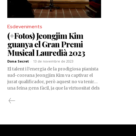
Esdeveniments
(+Fotos) Jeongjim Kim
guanya el Gran Premi
Musical Lauredià 2023
Dona Secret
-
13 de novembre de 2023
El talent i l’energia de la prodigiosa pianista
sud-coreana Jeongjim Kim va captivar el
jurat qualificador, però aquest no va tenir
una feina gens fàcil, ja que la virtuositat dels
músics que s’hi van donar cita va superar
totes les expectatives. Així ho va destacar
Roser Palomero, presidenta de la
competició, durant el discurs de cloenda del
certamen.