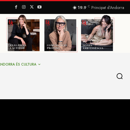
C
19.9
Principat d’Andorra
ANDORRA ÉS CULTURA