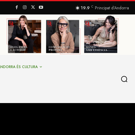
C
19.9
Principat d’Andorra
ANDORRA ÉS CULTURA