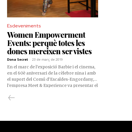
Esdeveniments
Women Empowerment
Events: perquè totes les
dones mereixen ser vistes
Dona Secret
-
23 de març de 2019
En el marc de l’exposició Barbie i el cinema,
en el 60è aniversari de la cèlebre nina i amb
el suport del Comú d’Escaldes-Engordany,
l’empresa Meet & Experience va presentar el
Women Empowerment Events.