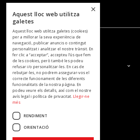
×
Aquest lloc web utilitza
galetes
Aquest lloc web utilitza galetes (cookies)
per a millorar la seva experiència de
navegació, publicar anuncis o contingut
NOSALTRES
personalitzat i analitzar el nostre trànsit. En
fer clic a “acceptar”, accepteu l’ús que fem
de les cookies, però també les podeu
El Grup
refusar i/o personalitzar-les. En cas de
rebutjar-les, no podrem assegurar-vos el
Contacte
correcte funcionament de les diferents
Subscripcions
funcionalitats de la nostra pàgina. En
podeu veure els detalls, així com el nostre
Publicitat
avís legal i política de privacitat.
Llegir-ne
més
RENDIMENT
ORIENTACIÓ