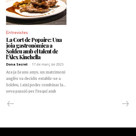
Entrevistes
La Cort de Popaire: Una
joia gastronòmica a
Soldeu amb el talent de
l’Àlex Kinchella
Dona Secret
-
17 de març de 2025
Ara ja fa uns anys, un matrimoni
anglès va decidir establir-se a
Soldeu, i així poder combinar la
seva passió per l’esquí amb
l’hostaleria, gestionant l’hotel
Peretol. Els Kinchella, pares de
l’Oliver i de l’Àlex, van inculcar
als seus fills l’amor per la
gastronomia, i avui dia l’Alex
Kinchella ha continuat aquesta
tradició, amb una trajectòria que