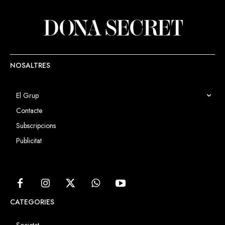
el posiciona com un dels cuiners
emergents més destacats del
país.
NOSALTRES
El Grup
Contacte
Subscripcions
Publicitat
CATEGORIES
Societat