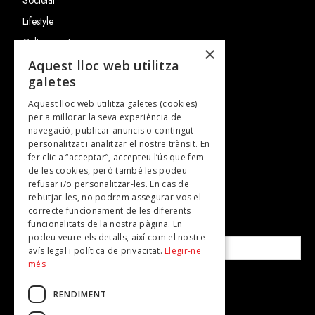
Lifestyle
Cultura i art
×
Entrevistes
Aquest lloc web utilitza
galetes
Gastronomia
Aquest lloc web utilitza galetes (cookies)
TV
per a millorar la seva experiència de
Plans per fer
navegació, publicar anuncis o contingut
personalitzat i analitzar el nostre trànsit. En
Revistes
fer clic a “acceptar”, accepteu l’ús que fem
de les cookies, però també les podeu
refusar i/o personalitzar-les. En cas de
SUBSCRIU-TE A LA NOSTRA NEWSLETTER!
rebutjar-les, no podrem assegurar-vos el
correcte funcionament de les diferents
funcionalitats de la nostra pàgina. En
Correu electrònic*
podeu veure els detalls, així com el nostre
avís legal i política de privacitat.
Llegir-ne
més
Accepto la
política de privacitat
RENDIMENT