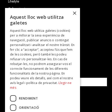
Lifestyle
Cultura i art
×
Entrevistes
Aquest lloc web utilitza
galetes
Gastronomia
Aquest lloc web utilitza galetes (cookies)
TV
per a millorar la seva experiència de
Plans per fer
navegació, publicar anuncis o contingut
personalitzat i analitzar el nostre trànsit. En
Revistes
fer clic a “acceptar”, accepteu l’ús que fem
de les cookies, però també les podeu
refusar i/o personalitzar-les. En cas de
SUBSCRIU-TE A LA NOSTRA NEWSLETTER!
rebutjar-les, no podrem assegurar-vos el
correcte funcionament de les diferents
funcionalitats de la nostra pàgina. En
Correu electrònic*
podeu veure els detalls, així com el nostre
avís legal i política de privacitat.
Llegir-ne
més
Accepto la
política de privacitat
RENDIMENT
ORIENTACIÓ