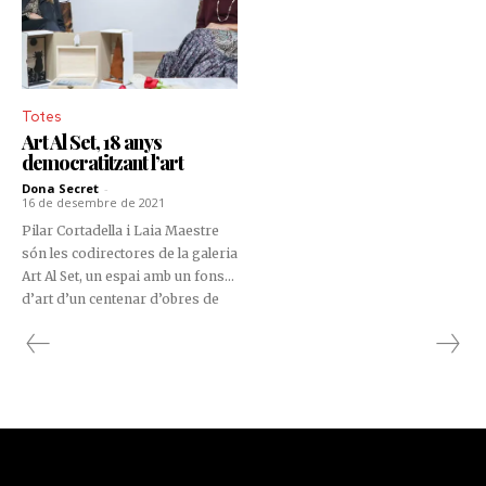
Totes
Art Al Set, 18 anys
democratitzant l’art
Dona Secret
-
16 de desembre de 2021
Pilar Cortadella i Laia Maestre
són les codirectores de la galeria
Art Al Set, un espai amb un fons
d’art d’un centenar d’obres de
gairebé una cinquantena
d’artistes.