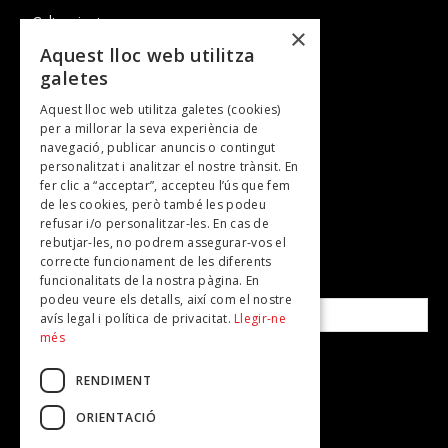
Cultura i art
×
Entrevistes
Aquest lloc web utilitza
galetes
Gastronomia
Aquest lloc web utilitza galetes (cookies)
TV
per a millorar la seva experiència de
Plans per fer
navegació, publicar anuncis o contingut
personalitzat i analitzar el nostre trànsit. En
Revistes
fer clic a “acceptar”, accepteu l’ús que fem
de les cookies, però també les podeu
refusar i/o personalitzar-les. En cas de
SUBSCRIU-TE A LA NOSTRA NEWSLETTER!
rebutjar-les, no podrem assegurar-vos el
correcte funcionament de les diferents
funcionalitats de la nostra pàgina. En
Correu electrònic*
podeu veure els detalls, així com el nostre
avís legal i política de privacitat.
Llegir-ne
més
Accepto la
política de privacitat
RENDIMENT
ORIENTACIÓ