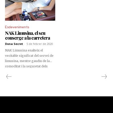
Esdeveniments
NAK Limusina, el seu
conserge a la carretera
Dona Secret
-
5 de febrer de 2020
NAK Limusina enalteix el
veritable significat del servei de
limusina, mentre gaudiu de la
comoditat i la seguretat dels
seus vehicles de luxe.