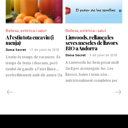
Bellesa, estètica i salut
Bellesa, estètica i salut
A l’estiu tota cuca viu (i
Linwoods, rellança les
menja)
seves mescles de llavors
BIO a Andorra
Dona Secret
-
11 de juliol de 2018
Dona Secret
-
3 de juliol de 2018
L'estiu és temps de vacances. És
A Linwoods ho hem posat molt
temps de festa i descans, però
fàcil per aconseguir-ho. Les
també de gaudir a l’aire lliure,
llavors, baies i nous són
preferiblement amb els amics i la
nutricionalment completes per
família. Els nens no van a estudi,
aconseguir una dieta equilibrada
i si tenim sort, els pares tampoc
i un estil de vida saludable. Els
a treballar.
Superaliments naturals i nutritius
Linwoods són la millor manera
de donar a qualsevol plat un
impuls extra de salut.