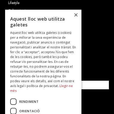
Lifestyle
Cultura i art
×
Entrevistes
Aquest lloc web utilitza
galetes
Gastronomia
Aquest lloc web utilitza galetes (cookies)
TV
per a millorar la seva experiència de
Plans per fer
navegació, publicar anuncis o contingut
personalitzat i analitzar el nostre trànsit. En
Revistes
fer clic a “acceptar”, accepteu l’ús que fem
de les cookies, però també les podeu
refusar i/o personalitzar-les. En cas de
SUBSCRIU-TE A LA NOSTRA NEWSLETTER!
rebutjar-les, no podrem assegurar-vos el
correcte funcionament de les diferents
funcionalitats de la nostra pàgina. En
Correu electrònic*
podeu veure els detalls, així com el nostre
avís legal i política de privacitat.
Llegir-ne
més
Accepto la
política de privacitat
RENDIMENT
ORIENTACIÓ