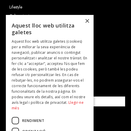
Lifestyle
Cultura i art
×
Entrevistes
Aquest lloc web utilitza
galetes
Gastronomia
Aquest lloc web utilitza galetes (cookies)
TV
per a millorar la seva experiència de
Plans per fer
navegació, publicar anuncis o contingut
personalitzat i analitzar el nostre trànsit. En
Revistes
fer clic a “acceptar”, accepteu l’ús que fem
de les cookies, però també les podeu
refusar i/o personalitzar-les. En cas de
SUBSCRIU-TE A LA NOSTRA NEWSLETTER!
rebutjar-les, no podrem assegurar-vos el
correcte funcionament de les diferents
funcionalitats de la nostra pàgina. En
Correu electrònic*
podeu veure els detalls, així com el nostre
avís legal i política de privacitat.
Llegir-ne
més
Accepto la
política de privacitat
RENDIMENT