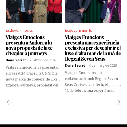
Esdeveniments
Esdeveniments
Viatges Emocions
Viatges Emocions
presenta a Andorra la
presenta una experiència
nova proposta de luxe
exclusiva per descobrir el
d’Explora Journeys
luxe d’alta mar de la mà de
Regent Seven Seas
Dona Secret
-
25 d'abril de 2026
Dona Secret
-
4 de març de 2025
Viatges Emocions va presentar,
Viatges Emocions, en
el passat 24 d’abril, a UNNIC la
col·laboració amb Regent Seven
nova marca de creuers de luxe
Seas Cruises, va oferir, el passat
Explora Journeys, propietat del
12 de febrer, una experiència
Grup MSC. L'esdeveniment, de
única a Unnic Andorra, on un
caràcter exclusiu, va servir per
selecte grup d'assistents va
donar a conèixer una proposta
poder submergir-se en el món
que busca transformar el sector
del creuer de luxe.
de l'alta gamma marítima amb
un enfocament basat en el
benestar i la personalització.