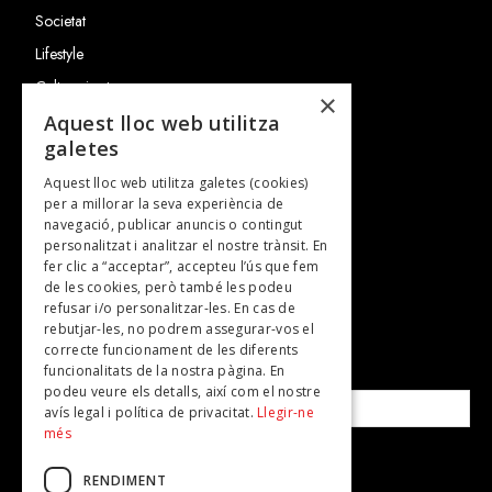
Societat
Lifestyle
Cultura i art
×
Entrevistes
Aquest lloc web utilitza
galetes
Gastronomia
Aquest lloc web utilitza galetes (cookies)
TV
per a millorar la seva experiència de
Plans per fer
navegació, publicar anuncis o contingut
personalitzat i analitzar el nostre trànsit. En
Revistes
fer clic a “acceptar”, accepteu l’ús que fem
de les cookies, però també les podeu
refusar i/o personalitzar-les. En cas de
SUBSCRIU-TE A LA NOSTRA NEWSLETTER!
rebutjar-les, no podrem assegurar-vos el
correcte funcionament de les diferents
funcionalitats de la nostra pàgina. En
Correu electrònic*
podeu veure els detalls, així com el nostre
avís legal i política de privacitat.
Llegir-ne
més
Accepto la
política de privacitat
RENDIMENT