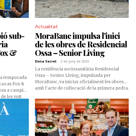
Actualitat
ió sub-
MoraBanc impulsa l’inici
ria
de les obres de Residencial
Fox &
Ossa – Senior Living
Dona Secret
-
2 de juny de 2026
La residència sociosanitària Residencial
Ossa – Senior Living, impulsada per
la temporada
MoraBanc, va iniciar oficialment les obres
 Lucas Fox &
amb l’acte de col·locació de la primera pedra.
om a campió
L’esdeveniment va reunir el cap de Govern,
de les vuit
Xavier Espot, la cònsol major d’Encamp,
alendari.
Laura Mas, el conseller delegat de
MoraBanc, Lluís Alsina, així com
representants dels socis promotors,
l’operador de la residència, l’equip
d’arquitectes i la constructora.