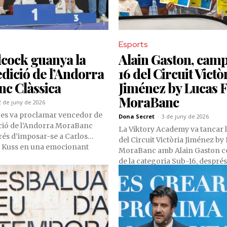
Esports
cock guanya la
Alain Gaston, camp
dició de l’Andorra
16 del Circuit Victò
c Clàssica
Jiménez by Lucas 
MoraBanc
2 de juny de 2026
es va proclamar vencedor de
Dona Secret
-
3 de juny de 2026
ició de l’Andorra MoraBanc
La Viktory Academy va tancar 
rés d’imposar-se a Carlos
del Circuit Victòria Jiménez by
p Kuss en una emocionant
MoraBanc amb Alain Gaston c
l de la Botella. El britànic va
de la categoria Sub-16, després 
el gran treball del seu equip, el
proves disputades al llarg del c
cling Team, en una cursa
alt nivell competitiu i per una
 entre els favorits i els