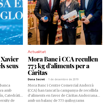
Actualitat
 Xavier
Mora Banc i CCA recullen
ls seus
773 kg d’aliments per a
Càritas
Dona Secret
-
1 de desembre de 2019
 banca
Mora Banc i Centre Comercial Andorrà
iva amb
(CCA) han tancat la campanya de recollida
ín, Catedràtic
d’aliments en favor de Càritas Andorrana
ersity de
amb un balanç de 773 quilograms
 grans canvis
d’aliments.