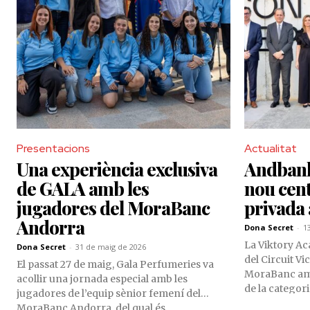
Presentacions
Actualitat
Una experiència exclusiva
Andbank
de GALA amb les
nou cen
jugadores del MoraBanc
privada
Andorra
Dona Secret
-
1
La Viktory A
Dona Secret
-
31 de maig de 2026
del Circuit V
El passat 27 de maig, Gala Perfumeries va
MoraBanc amb
acollir una jornada especial amb les
de la categori
jugadores de l’equip sènior femení del
proves disputa
MoraBanc Andorra, del qual és