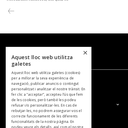
Patrocinador Oficial des dels seus inicis. La
trobada va incloure un exclusiu taller de
maquillatge de la mà de Bobbi Brown, així
com diferents obsequis per a les jugadores,
en una acció pensada per reforçar el vincle
entre la marca i l’equip.
×
Aquest lloc web utilitza
galetes
Aquest lloc web utilitza galetes (cookies)
per a millorar la seva experiència de
navegació, publicar anuncis o contingut
NOSALTRES
personalitzat i analitzar el nostre trànsit. En
fer clic a “acceptar”, accepteu l’ús que fem
de les cookies, però també les podeu
El Grup
refusar i/o personalitzar-les. En cas de
rebutjar-les, no podrem assegurar-vos el
Contacte
correcte funcionament de les diferents
Subscripcions
funcionalitats de la nostra pàgina. En
podeu veure els detalls, així com el nostre