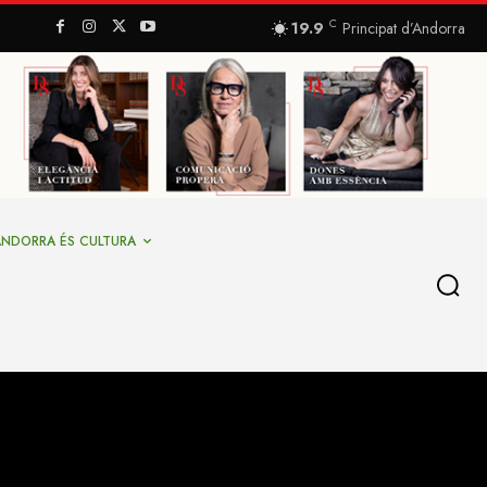
C
19.9
Principat d’Andorra
ANDORRA ÉS CULTURA