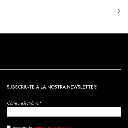
 global i les
ent dels
s crearà la
nomia global".
SUBSCRIU-TE A LA NOSTRA NEWSLETTER!
Correu electrònic*
Accepto la
política de privacitat