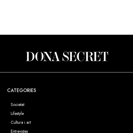
que estan redefinint l'economia
noves oportunitats de creixem
pròxims anys amb el títol "On e
pròxima gran riquesa en l'eco
CATEGORIES
Societat
Lifestyle
Cultura i art
Entrevistes