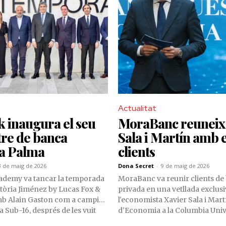
Actualitat
 inaugura el seu
MoraBanc reuneix
tre de banca
Sala i Martín amb e
 a Palma
clients
3 de maig de 2026
Dona Secret
-
9 de maig de 2026
cademy va tancar la temporada
MoraBanc va reunir clients de
ictòria Jiménez by Lucas Fox &
privada en una vetllada exclus
 Alain Gaston com a campió
l'economista Xavier Sala i Mart
a Sub-16, després de les vuit
d'Economia a la Columbia Univ
des al llarg del calendari.
Nova York, que va analitzar els