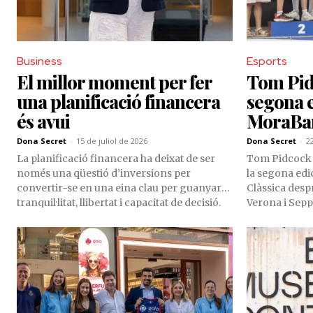
Business
Esports
El millor moment per fer
Tom Pid
una planificació financera
segona e
és avui
MoraBan
Dona Secret
-
15 de juliol de 2026
Dona Secret
-
2
La planificació financera ha deixat de ser
Tom Pidcock 
només una qüestió d’inversions per
la segona ed
convertir-se en una eina clau per guanyar
Clàssica desp
tranquil·litat, llibertat i capacitat de decisió.
Verona i Sep
Més enllà de la gestió del patrimoni, avui
arribada al Col
representa una manera d’ordenar prioritats,
culminar així 
anticipar escenaris i construir el futur amb
Q36.5 Pro Cy
més perspectiva. Parlem amb la Cristina
marcada per l’
Llau, responsable de Planificació Financera
lluita constant
de MoraBanc, sobre com transformar
escapats.
objectius vitals en un pla real de futur.