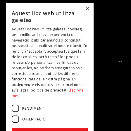
congrés tindran l’oportunitat de visionar la
×
proposta musical generada des de la
Aquest lloc web utilitza
Fundació ONCA amb la complicitat d’Ordino
galetes
Clàssic.
Aquest lloc web utilitza galetes (cookies)
per a millorar la seva experiència de
navegació, publicar anuncis o contingut
NOSALTRES
personalitzat i analitzar el nostre trànsit. En
fer clic a “acceptar”, accepteu l’ús que fem
de les cookies, però també les podeu
El Grup
refusar i/o personalitzar-les. En cas de
rebutjar-les, no podrem assegurar-vos el
Contacte
correcte funcionament de les diferents
Subscripcions
funcionalitats de la nostra pàgina. En
podeu veure els detalls, així com el nostre
Publicitat
avís legal i política de privacitat.
Llegir-ne
més
RENDIMENT
ORIENTACIÓ