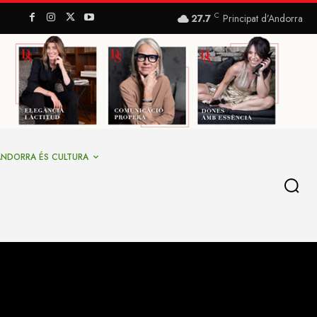
C
27.7
Principat d’Andorra
ANDORRA ÉS CULTURA