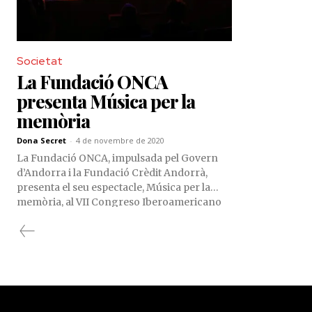
Societat
La Fundació ONCA
presenta Música per la
memòria
Dona Secret
-
4 de novembre de 2020
La Fundació ONCA, impulsada pel Govern
d’Andorra i la Fundació Crèdit Andorrà,
presenta el seu espectacle, Música per la
memòria, al VII Congreso Iberoamericano
de la Cultura (Mèxic 2020), que es fa dins del
marc de la Cimera Iberoamericana de Caps
d'Estat i de Govern que presideix Andorra, i
que tindrà lloc del 4 al 8 de novembre
d’enguany. El diumenge 8 de novembre, a
les 15 h, serà el torn de la proposta artística
andorrana i els diferents participants al