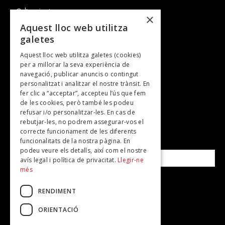
Cultura i art
×
Entrevistes
Aquest lloc web utilitza
galetes
Gastronomia
Aquest lloc web utilitza galetes (cookies)
TV
per a millorar la seva experiència de
Plans per fer
navegació, publicar anuncis o contingut
personalitzat i analitzar el nostre trànsit. En
Revistes
fer clic a “acceptar”, accepteu l’ús que fem
de les cookies, però també les podeu
refusar i/o personalitzar-les. En cas de
SUBSCRIU-TE A LA NOSTRA NEWSLETTER!
rebutjar-les, no podrem assegurar-vos el
correcte funcionament de les diferents
funcionalitats de la nostra pàgina. En
Correu electrònic*
podeu veure els detalls, així com el nostre
avís legal i política de privacitat.
Llegir-ne
més
Accepto la
política de privacitat
RENDIMENT
ORIENTACIÓ