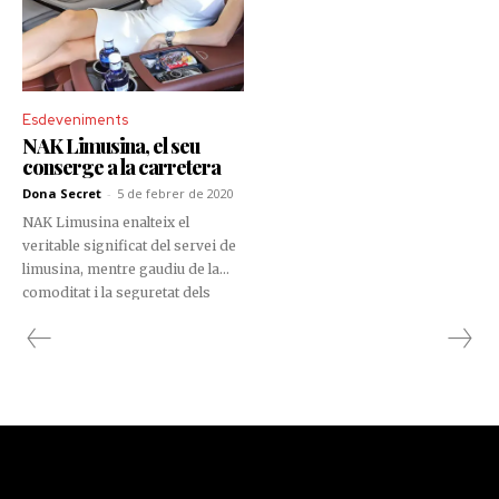
Esdeveniments
NAK Limusina, el seu
conserge a la carretera
Dona Secret
-
5 de febrer de 2020
NAK Limusina enalteix el
veritable significat del servei de
limusina, mentre gaudiu de la
comoditat i la seguretat dels
seus vehicles de luxe.