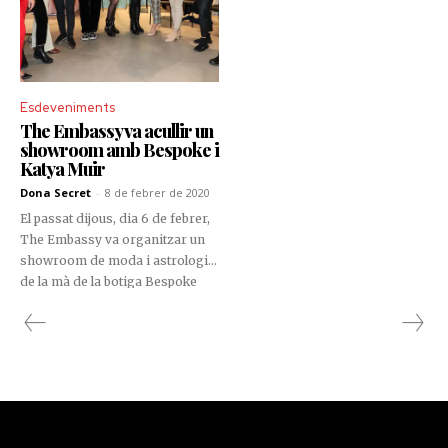
Esdeveniments
The Embassy va acullir un
showroom amb Bespoke i
Katya Muir
Dona Secret
-
8 de febrer de 2020
El passat dijous, dia 6 de febrer,
The Embassy va organitzar un
showroom de moda i astrologia
de la mà de la botiga Bespoke
Closet i l’estilista Katya Muir.