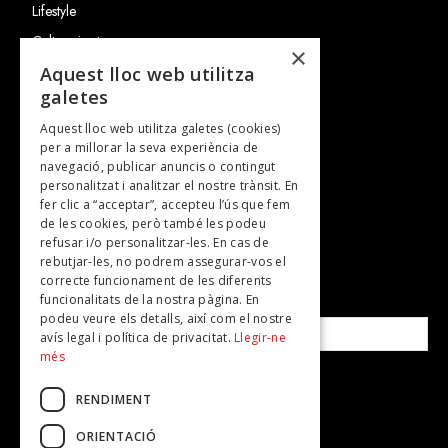
Lifestyle
Cultura i art
×
Entrevistes
Aquest lloc web utilitza
galetes
Gastronomia
Aquest lloc web utilitza galetes (cookies)
TV
per a millorar la seva experiència de
Plans per fer
navegació, publicar anuncis o contingut
personalitzat i analitzar el nostre trànsit. En
Revistes
fer clic a “acceptar”, accepteu l’ús que fem
de les cookies, però també les podeu
refusar i/o personalitzar-les. En cas de
SUBSCRIU-TE A LA NOSTRA NEWSLETTER!
rebutjar-les, no podrem assegurar-vos el
correcte funcionament de les diferents
funcionalitats de la nostra pàgina. En
Correu electrònic*
podeu veure els detalls, així com el nostre
avís legal i política de privacitat.
Llegir-ne
més
Accepto la
política de privacitat
RENDIMENT
ORIENTACIÓ