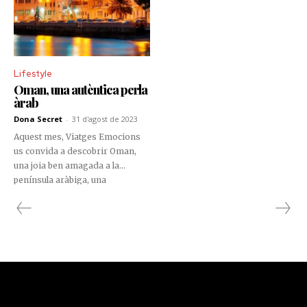
Lifestyle
Oman, una autèntica perla
àrab
Dona Secret
-
31 d'agost de 2023
Aquest mes, Viatges Emocions
us convida a descobrir Oman,
una joia ben amagada a la
península aràbiga, una
destinació única i captivadora
per a aquells que busquen una
experiència inoblidable. Un país
que combina a la perfecció la
riquesa cultural, la bellesa natural
amb una història fascinant. Per
què Oman és una bona
destinació per a les pròximes