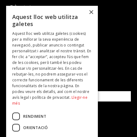
Cultura i art
×
Entrevistes
Aquest lloc web utilitza
galetes
Gastronomia
Aquest lloc web utilitza galetes (cookies)
TV
per a millorar la seva experiència de
Plans per fer
navegació, publicar anuncis o contingut
personalitzat i analitzar el nostre trànsit. En
Revistes
fer clic a “acceptar”, accepteu l’ús que fem
de les cookies, però també les podeu
refusar i/o personalitzar-les. En cas de
SUBSCRIU-TE A LA NOSTRA NEWSLETTER!
rebutjar-les, no podrem assegurar-vos el
correcte funcionament de les diferents
funcionalitats de la nostra pàgina. En
Correu electrònic*
podeu veure els detalls, així com el nostre
avís legal i política de privacitat.
Llegir-ne
més
Accepto la
política de privacitat
RENDIMENT
ORIENTACIÓ