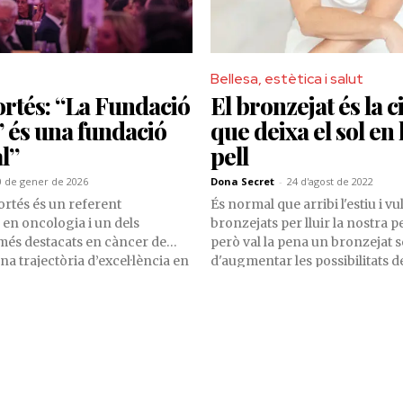
Bellesa, estètica i salut
ortés: “La Fundació
El bronzejat és la c
’ és una fundació
que deixa el sol en 
l”
pell
0 de gener de 2026
Dona Secret
-
24 d'agost de 2022
Cortés és un referent
És normal que arribi l'estiu i v
 en oncologia i un dels
bronzejats per lluir la nostra p
 més destacats en càncer de
però val la pena un bronzejat s
 trajectòria d’excel·lència en
d'augmentar les possibilitats d
vanters, ha contribuït al
càncer de pell o, en el millor de
nt de tractaments clau i a
melasmes o lentigs, taques en l
jectes científics d’impacte
romanen durant tota la teva vi
prolífic i ponent habitual en
ternacionals, destaca per
r mèdic i sensibilitat humana.
idera diversos programes de