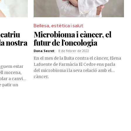
Bellesa, estètica i salut
icatriu
Microbioma i càncer, el
la nostra
futur de l’oncologia
Dona Secret
-
8 de febrer de 2022
En el mes de la lluita contra el càncer, Elena
Lafuente de Farmàcia El Cedre ens parla
ulguem estar
del microbioma i la seva relació amb el
ell morena,
càncer.
olar a canvi
e patir un
ls casos,
a pell que
da?