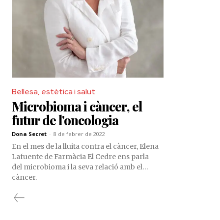
aplicats a l’oncologia.
càncer de ma
Enguany, ha p
sopar ‘Contig
entregar de l
així el vincle
Bellesa, estètica i salut
Microbioma i càncer, el
futur de l'oncologia
Dona Secret
-
8 de febrer de 2022
En el mes de la lluita contra el càncer, Elena
Lafuente de Farmàcia El Cedre ens parla
del microbioma i la seva relació amb el
càncer.