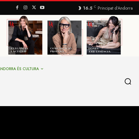
C
16.5
Principat d’Andorra
ANDORRA ÉS CULTURA