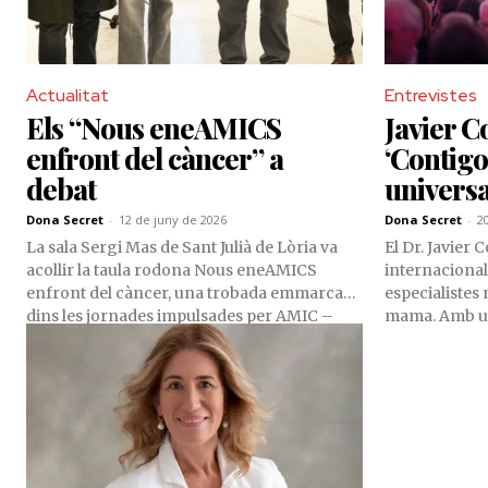
Actualitat
Entrevistes
Els “Nous eneAMICS
Javier C
enfront del càncer” a
‘Contigo
debat
universa
Dona Secret
-
12 de juny de 2026
Dona Secret
-
2
La sala Sergi Mas de Sant Julià de Lòria va
El Dr. Javier 
acollir la taula rodona Nous eneAMICS
internacional
enfront del càncer, una trobada emmarcada
especialistes
dins les jornades impulsades per AMIC –
mama. Amb una
Andorra Microbiologia Immunoteràpia i
centres capda
Càncer –. La iniciativa, nascuda de la
desenvolupame
col·laboració entre especialistes de l’Hospital
nombrosos pro
Clínic de Barcelona, la Universitat d’Andorra
global. Autor 
i Cellab, busca apropar a la comunitat
congressos in
científica i a la ciutadania els darrers
combinar rigo
avenços en immunoteràpia i microbiota
Actualment, l