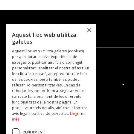
×
Aquest lloc web utilitza
galetes
Aquest lloc web utilitza galetes (cookies)
per a millorar la seva experiència de
navegació, publicar anuncis o contingut
NOSALTRES
personalitzat i analitzar el nostre trànsit. En
fer clic a “acceptar”, accepteu l’ús que fem
de les cookies, però també les podeu
El Grup
refusar i/o personalitzar-les. En cas de
rebutjar-les, no podrem assegurar-vos el
Contacte
correcte funcionament de les diferents
Subscripcions
funcionalitats de la nostra pàgina. En
podeu veure els detalls, així com el nostre
Publicitat
avís legal i política de privacitat.
Llegir-ne
més
RENDIMENT