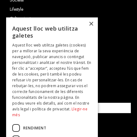
Lifestyle
Cultura i art
×
Entrevistes
Aquest lloc web utilitza
galetes
Gastronomia
Aquest lloc web utilitza galetes (cookies)
TV
per a millorar la seva experiència de
Plans per fer
navegació, publicar anuncis o contingut
personalitzat i analitzar el nostre trànsit. En
Revistes
fer clic a “acceptar”, accepteu l’ús que fem
de les cookies, però també les podeu
refusar i/o personalitzar-les. En cas de
SUBSCRIU-TE A LA NOSTRA NEWSLETTER!
rebutjar-les, no podrem assegurar-vos el
correcte funcionament de les diferents
funcionalitats de la nostra pàgina. En
Correu electrònic*
podeu veure els detalls, així com el nostre
avís legal i política de privacitat.
Llegir-ne
més
Accepto la
política de privacitat
RENDIMENT