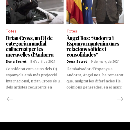
Totes
Totes
Brian Cross, un DJ de
Àngel Ros: “Andorra i
categoria mundial
Espanya mantenim unes
enlluernat per les
relacions sòlides i
meravelles d’Andorra
consolidades”
Dona Secret
-
8 d'abril de 2021
Dona Secret
-
9 de març de 2021
Considerat com a uns dels DJ
L’ambaixador d’Espanya a
espanyols amb més projecció
Andorra, Àngel Ros, ha remarcat
internacional, Brian Cross és un
que, malgrat les diferències i les
dels artistes recurrents en
opinions generades, en el marc
festivals de prestigi, com ara
d’un debat polític, ambdós Estats
Tomorrowland i el Barcelona
gaudeixen d’una molt bona
Beach Festival, on fa vibrar a
relació.
tothom que escolta les seves
mescles.