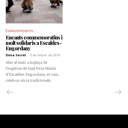
Esdeveniments
Encants commemoratius i
molt solidaris a Escaldes-
Engordany
Dona Secret
-
5 de febrer de 2018
Ahir al matí, a la plaça de
l’església de Sant Pere Màrtir
d’Escaldes-Engordany, es van
celebrar els ja tradicionals
Encants de Sant Antoni, una
edició que, coincidint amb el 40è
aniversari de la parròquia, va
comptar amb moltes novetats i
amb un alt component
commemoratiu.