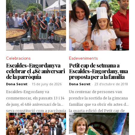
Celebracions
Esdeveniments
Escaldes-Engordany va
Petit cap de setmana a
celebrar el 48è aniversari
Escaldes-Engordany, una
de la parròquia
proposta per a la família
Dona Secret
-
15 de juny de 2026
Dona Secret
-
23 d'octubre de 2018
Escaldes-Engordany va
Un centenar de persones van
commemorar, els passats 13 i 14
prendre la sortida de la gimcana
de juny, el 48è aniversari de la
familiar que va obrir els actes de
seva constitució com a parròquia
la quarta edició del Petit cap de
amb una jornada plena
setmana, una proposta adreçada
d'activitats, marcada per la gran
al públic familiar que organitza el
participació ciutadana, l'ambient
comú d'Escaldes-Engordany.