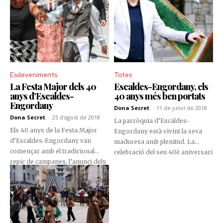
de retrobament i un temps
excel·lent. Com és tradició, el
moment més destacat de la
celebració va ser l'arrossada
popular al Parc de la Mola, on es
van servir prop de 1.650 racions
d'arròs.
Esdeveniments
Totes
La Festa Major dels 40
Escaldes-Engordany, els
anys d’Escaldes-
40 anys més ben portats
Engordany
Dona Secret
-
11 de juliol de 2018
Dona Secret
-
25 d'agost de 2018
La parròquia d’Escaldes-
Els 40 anys de la Festa Major
Engordany està vivint la seva
d’Escaldes-Engordany van
maduresa amb plenitud. La
començar amb el tradicional
celebració del seu 40è aniversari
repic de campanes, l’anunci dels
ha coincidint amb el segon
trabucaires pels carrers de la
mandat de la Trini Marín, una
parròquia, una cercavila a ritme
escaldenca que ha viscut
de batucada i l’obertura del
intensament aquests anys
tradicional mercat de les bruixes.
d’independència.