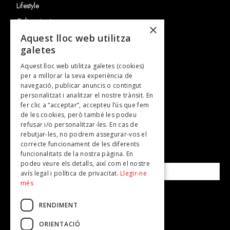
Lifestyle
Cultura i art
×
Entrevistes
Aquest lloc web utilitza
galetes
Gastronomia
Aquest lloc web utilitza galetes (cookies)
TV
per a millorar la seva experiència de
Plans per fer
navegació, publicar anuncis o contingut
personalitzat i analitzar el nostre trànsit. En
Revistes
fer clic a “acceptar”, accepteu l’ús que fem
de les cookies, però també les podeu
refusar i/o personalitzar-les. En cas de
SUBSCRIU-TE A LA NOSTRA NEWSLETTER!
rebutjar-les, no podrem assegurar-vos el
correcte funcionament de les diferents
funcionalitats de la nostra pàgina. En
Correu electrònic*
podeu veure els detalls, així com el nostre
avís legal i política de privacitat.
Llegir-ne
més
Accepto la
política de privacitat
RENDIMENT
ORIENTACIÓ