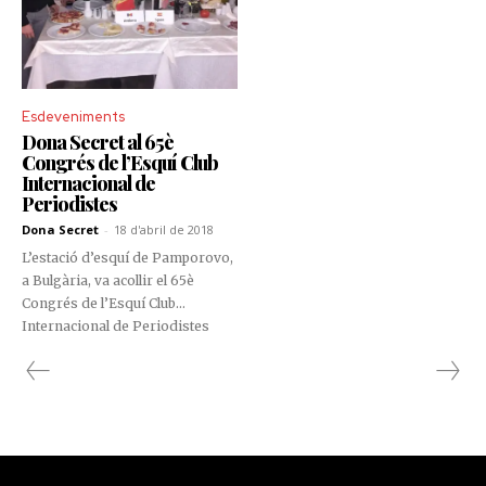
Esdeveniments
Dona Secret al 65è
Congrés de l’Esquí Club
Internacional de
Periodistes
Dona Secret
-
18 d'abril de 2018
L’estació d’esquí de Pamporovo,
a Bulgària, va acollir el 65è
Congrés de l’Esquí Club
Internacional de Periodistes
(SCIJ) del qual Andorra en forma
part des del 1986.