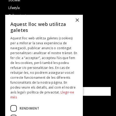
Lifestyle
Cultura i art
×
Entrevistes
Aquest lloc web utilitza
galetes
Gastronomia
Aquest lloc web utilitza galetes (cookies)
TV
per a millorar la seva experiència de
Plans per fer
navegació, publicar anuncis o contingut
personalitzat i analitzar el nostre trànsit. En
Revistes
fer clic a “acceptar”, accepteu l’ús que fem
de les cookies, però també les podeu
refusar i/o personalitzar-les. En cas de
SUBSCRIU-TE A LA NOSTRA NEWSLETTER!
rebutjar-les, no podrem assegurar-vos el
correcte funcionament de les diferents
funcionalitats de la nostra pàgina. En
Correu electrònic*
podeu veure els detalls, així com el nostre
avís legal i política de privacitat.
Llegir-ne
més
Accepto la
política de privacitat
RENDIMENT