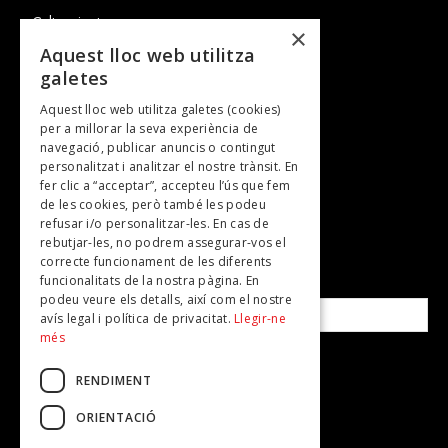
Cultura i art
×
Entrevistes
Aquest lloc web utilitza
galetes
Gastronomia
Aquest lloc web utilitza galetes (cookies)
TV
per a millorar la seva experiència de
Plans per fer
navegació, publicar anuncis o contingut
personalitzat i analitzar el nostre trànsit. En
Revistes
fer clic a “acceptar”, accepteu l’ús que fem
de les cookies, però també les podeu
refusar i/o personalitzar-les. En cas de
SUBSCRIU-TE A LA NOSTRA NEWSLETTER!
rebutjar-les, no podrem assegurar-vos el
correcte funcionament de les diferents
funcionalitats de la nostra pàgina. En
Correu electrònic*
podeu veure els detalls, així com el nostre
avís legal i política de privacitat.
Llegir-ne
més
Accepto la
política de privacitat
RENDIMENT
ORIENTACIÓ