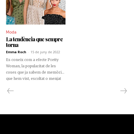
Moda
La tendència que sempre
torna
Emma Roch
-
15 de juny de 2022
Es coneix com a efecte Pretty
Woman, la popularitat de les
coses que ja sabem de memòria,
que hem vist, escoltat o menjat
fins a l'avorriment, però que, així
i tot, no podem resistir-nos.