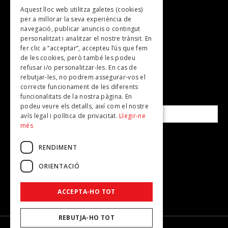
Aquest lloc web utilitza galetes (cookies)
TV
per a millorar la seva experiència de
Plans per fer
navegació, publicar anuncis o contingut
personalitzat i analitzar el nostre trànsit. En
Revistes
fer clic a “acceptar”, accepteu l’ús que fem
de les cookies, però també les podeu
refusar i/o personalitzar-les. En cas de
SUBSCRIU-TE A LA NOSTRA NEWSLETTER!
rebutjar-les, no podrem assegurar-vos el
correcte funcionament de les diferents
funcionalitats de la nostra pàgina. En
Correu electrònic*
podeu veure els detalls, així com el nostre
avís legal i política de privacitat.
Llegir-ne
més
Accepto la
política de privacitat
RENDIMENT
ORIENTACIÓ
ACCEPTA-HO TOT
REBUTJA-HO TOT