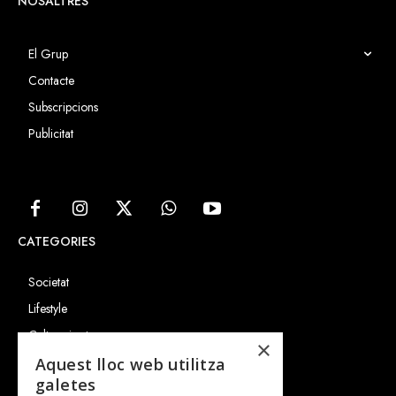
NOSALTRES
El Grup
Contacte
Subscripcions
Publicitat
CATEGORIES
Societat
Lifestyle
Cultura i art
×
Entrevistes
Aquest lloc web utilitza
galetes
Gastronomia