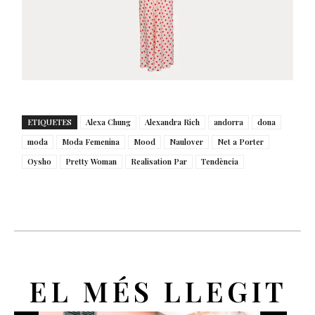
ETIQUETES
Alexa Chung
Alexandra Rich
andorra
dona
moda
Moda Femenina
Mood
Naulover
Net a Porter
Oysho
Pretty Woman
Realisation Par
Tendència
EL MÉS LLEGIT