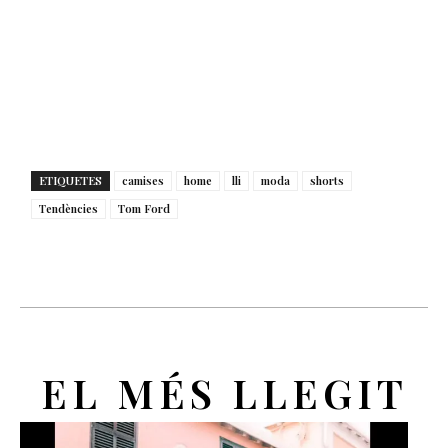
ETIQUETES
camises
home
lli
moda
shorts
Tendències
Tom Ford
EL MÉS LLEGIT