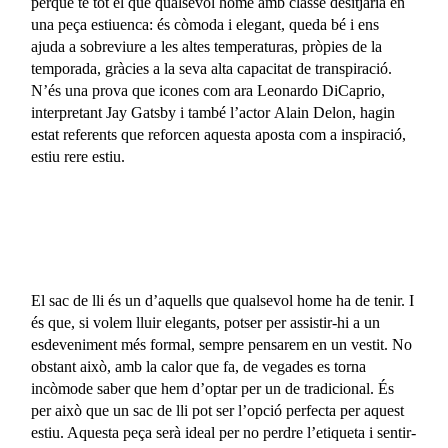
perquè té tot el que qualsevol home amb classe desitjaria en
una peça estiuenca: és còmoda i elegant, queda bé i ens
ajuda a sobreviure a les altes temperaturas, pròpies de la
temporada, gràcies a la seva alta capacitat de transpiració.
N’és una prova que icones com ara Leonardo DiCaprio,
interpretant Jay Gatsby i també l’actor Alain Delon, hagin
estat referents que reforcen aquesta aposta com a inspiració,
estiu rere estiu.
El sac de lli és un d’aquells que qualsevol home ha de tenir. I
és que, si volem lluir elegants, potser per assistir-hi a un
esdeveniment més formal, sempre pensarem en un vestit. No
obstant això, amb la calor que fa, de vegades es torna
incòmode saber que hem d’optar per un de tradicional. És
per això que un sac de lli pot ser l’opció perfecta per aquest
estiu. Aquesta peça serà ideal per no perdre l’etiqueta i sentir-