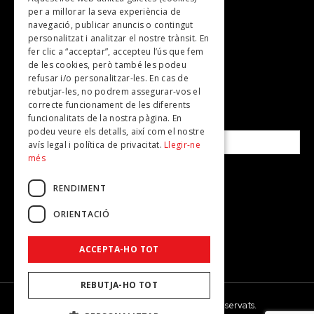
per a millorar la seva experiència de
Plans per fer
navegació, publicar anuncis o contingut
personalitzat i analitzar el nostre trànsit. En
Revistes
fer clic a “acceptar”, accepteu l’ús que fem
de les cookies, però també les podeu
refusar i/o personalitzar-les. En cas de
SUBSCRIU-TE A LA NOSTRA NEWSLETTER!
rebutjar-les, no podrem assegurar-vos el
correcte funcionament de les diferents
funcionalitats de la nostra pàgina. En
Correu electrònic*
podeu veure els detalls, així com el nostre
avís legal i política de privacitat.
Llegir-ne
més
Accepto la
política de privacitat
RENDIMENT
ORIENTACIÓ
ACCEPTA-HO TOT
REBUTJA-HO TOT
© 2026 - Dona Secret - Tots els drets reservats.