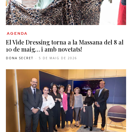
AGENDA
El Vide Dressing torna a la Massana del 8 al
10 de maig… i amb novetats!
DONA SECRET
-
5 DE MAIG DE 2026