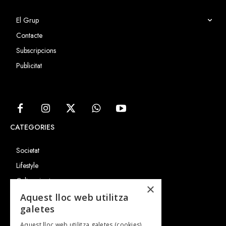
El Grup
Contacte
Subscripcions
Publicitat
CATEGORIES
Societat
Lifestyle
Cultura i art
×
Entrevistes
Aquest lloc web utilitza
galetes
Gastronomia
Aquest lloc web utilitza galetes (cookies)
TV