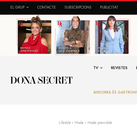
EL GRUP
CONTACTE
SUBSCRIPCIONS
PUBLICITAT
TV
REVISTES
ANDORRA ÉS GASTRON
Lifestyle
Moda
Moda previsible