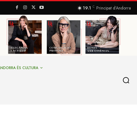
C
19.1
Principat d’Andorra
ANDORRA ÉS CULTURA