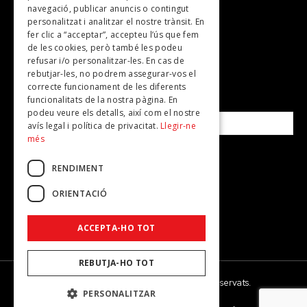
Plans per fer
navegació, publicar anuncis o contingut
personalitzat i analitzar el nostre trànsit. En
Revistes
fer clic a “acceptar”, accepteu l’ús que fem
de les cookies, però també les podeu
refusar i/o personalitzar-les. En cas de
SUBSCRIU-TE A LA NOSTRA NEWSLETTER!
rebutjar-les, no podrem assegurar-vos el
correcte funcionament de les diferents
funcionalitats de la nostra pàgina. En
Correu electrònic*
podeu veure els detalls, així com el nostre
avís legal i política de privacitat.
Llegir-ne
més
Accepto la
política de privacitat
RENDIMENT
ORIENTACIÓ
ACCEPTA-HO TOT
REBUTJA-HO TOT
© 2026 - Dona Secret - Tots els drets reservats.
PERSONALITZAR