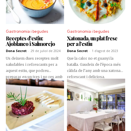
Gastronomia i begudes
Gastronomia i begudes
Receptes d’estiu:
Xatonada, un plat fresc
Ajoblanco i Salmorejo
per a l’estiu
Dona Secret
-
29 de juliol de 2024
Dona Secret
-
1 d'agost de 2023
Us deixem dues receptes molt
Que la calor no et guanyi la
saludables i refrescants per a
batalla. Gaudeix de l’època més
aquest estiu, que podreu
càlida de l’any amb una xatonada
preparar en un tres i no res amb
refrescant i deliciosa.
la vostra Thermomix però, si no
la teniu encara, també la podeu
preparar manualment, és molt
senzill i les dues estan
boníssimes.