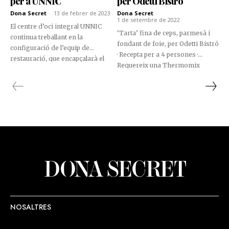
per a UNNIC
per Odetti Bistró
Dona Secret
-
13 de febrer de 2023
Dona Secret
-
1 de setembre de 2022
El centre d’oci integral UNNIC
‘Tarta’ fina de ceps, parmesà i
continua treballant en la
fondant de foie, per Odetti Bistró
configuració de l’equip de
· Recepta per a 4 persones ·
restauració, que encapçalarà el
Requereix una Thermomix
xef Nazario Cano, reconegut
amb una estrella Michelin.
NOSALTRES