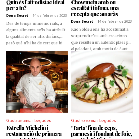
Quin és l’afrodisíac ideal
Chow mein amb ou
per a tu?
escalfat i tòfona, una
recepta que amaràs
Dona Secret
-
14 de febrer de 2023
Dona Secret
-
14 de febrer de 2023
Des de temps immemorials, a
Kao Soldeu ens ha acostumat a
alguns aliments se’ls ha atribuït
sorprendre’ns amb creacions
la qualitat de ser afrodisíacs,
que resulten un autèntic plaer per
però què n’hi ha de cert que hi
al paladar i, amb motiu de Sant
hagi alguns amb la capacitat de
Valentí, ens han compartit la seva
despertar o millorar el desig
deliciosa recepta de fideus de
sexual? Amb el suport d’una
pasta fresca amb bolets i tòfona,
especialista en sexologia i una
amb la qual despertaràs els teus
sommelier dedicada al sector
sentits i els del teu ésser estimat.
dels productes gourmet,
T’animes a provar-la?
esbrinem tots els detalls que hi
ha al darrere dels aliments
afrodisíacs més coneguts.
Gastronomia i begudes
Gastronomia i begudes
Estrella Michelin i
‘Tarta’ fina de ceps,
restauració de primera
parmesà i fondant de foie,