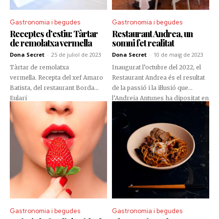
Gastronomia i begudes
Gastronomia i begudes
Receptes d’estiu: Tàrtar
Restaurant Andrea, un
de remolatxa vermella
somni fet realitat
Dona Secret
-
25 de juliol de 2023
Dona Secret
-
10 de maig de 2023
Tàrtar de remolatxa
Inaugurat l’octubre del 2022, el
vermella. Recepta del xef Amaro
Restaurant Andrea és el resultat
Batista, del restaurant Borda
de la passió i la il·lusió que
Eulari
l’Andreia Antunes ha dipositat en
la cuina. Ubicat al cèntric carrer
massanenc Costes de Teixidó,
l’establiment és una oda a la
gastronomia de proximitat i als
arrossos, tot i que també destaca
pels seus peixos i mariscos, la
carn a la brasa i els deliciosos
‘chuletones’ de vaca vella.
Gastronomia i begudes
Gastronomia i begudes