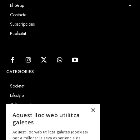
El Grup
Contacte
Subscripcions
Publicitat
CATEGORIES
Societat
Lifestyle
Cultura i art
×
Entrevistes
Aquest lloc web utilitza
galetes
Gastronomia
Aquest lloc web utilitza galetes (cookies)
TV
per a millorar la seva experiència de