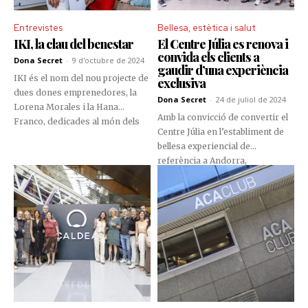
Entrevistes
Bellesa, estètica i salut
IKI, la clau del benestar
El Centre Júlia es renova i
convida els clients a
Dona Secret
-
9 d'octubre de 2024
gaudir d’una experiència
IKI és el nom del nou projecte de
exclusiva
dues dones emprenedores, la
Dona Secret
-
24 de juliol de 2024
Lorena Morales i la Hana
Amb la convicció de convertir el
Franco, dedicades al món dels
Centre Júlia en l’establiment de
serveis i el benestar de les
bellesa experiencial de
persones, des de fa 20 anys. IKI
referència a Andorra,
és un servei innovador en
Perfumeria Júlia ha renovat les
l’àmbit de l’ordre i l’organització
seves instal·lacions, inaugurant
de tota mena d’espais, que
nous espais i incorporant
treballa per oferir a la ciutadania
marques exclusives. Aquesta
una manera de reduir l’estrès i
oferta, sumada a la ja
augmentar el benestar a les
implementada en els darrers
seves llars. El nom de l’empresa
anys per Júlia i els partners de
prové de l’abreviació de la
serveis, transforma el centre en
paraula Ikigai, concepte
una destinació imprescindible
provinent del Japó que fa
per a andorrans, residents i