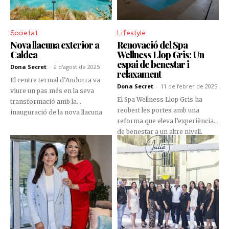
Societat
Lifestyle
Nova llacuna exterior a
Renovació del Spa
Caldea
Wellness Llop Gris: Un
espai de benestar i
Dona Secret
-
2 d'agost de 2025
relaxament
El centre termal d’Andorra va
Dona Secret
-
11 de febrer de 2025
viure un pas més en la seva
El Spa Wellness Llop Gris ha
transformació amb la
reobert les portes amb una
inauguració de la nova llacuna
reforma que eleva l’experiència
exterior, concebuda com un
de benestar a un altre nivell.
veritable llac d’alta muntanya
Ubicat en un entorn natural, al
enmig de l’entorn urbà
Tarter, està completament
d’Escaldes-Engordany.
transformat per oferir als seus
visitants un espai modern i
exclusiu.