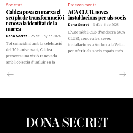
referència a “la raó de ser”.
Societat
Esdeveniments
turistes.
Caldea posa en marxa el
ACA CLUB, noves
seu pla de transformació i
instal·lacions per als socis
renova la identitat de la
Dona Secret
-
3 d'abril de 2023
marca
L'Automòbil Club d'Andorra (ACA
Dona Secret
-
25 de juny de 2024
CLUB), renova les seves
Tot coincidint amb la celebració
instal·lacions a Andorra la Vella
del 30è aniversari, Caldea
per oferir als socis espais més
presenta una visió renovada
amplis i acollidors.
amb l’objectiu d’influir en la
millor versió d’Andorra i fer-la
accessible a tothom a través de
moments inoblidables de bona
vida. Aquest nou propòsit
consolida Caldea com a marca
ambaixadora del país,
compromesa a ofeir benestar a
tots els visitants.