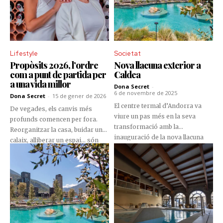
Lifestyle
Societat
Propòsits 2026, l’ordre
Nova llacuna exterior a
com a punt de partida per
Caldea
a una vida millor
Dona Secret
-
6 de novembre de 2025
Dona Secret
-
15 de gener de 2026
El centre termal d’Andorra va
De vegades, els canvis més
viure un pas més en la seva
profunds comencen per fora.
transformació amb la
Reorganitzar la casa, buidar un
inauguració de la nova llacuna
calaix, alliberar un espai... són
exterior, concebuda com un
gestos senzills que, quan es fan
veritable llac d’alta muntanya
amb intenció, tenen el poder de
enmig de l’entorn urbà
transformar molt més que
d’Escaldes-Engordany.
l'entorn: transformen la teva
ment, la teva energia i la teva
manera de viure.