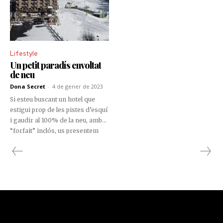
Lifestyle
Un petit paradís envoltat
de neu
Dona Secret
-
4 de gener de 2023
Si esteu buscant un hotel que
estigui prop de les pistes d’esquí
i gaudir al 100% de la neu, amb
“forfait” inclós, us presentem
l’Hotel Serras Andorra, el nou
resort inaugurat a Soldeu, que
ofereix habitacions amb unes
espectaculars vistes a
Grandvalira.