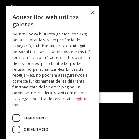
Cultura i art
×
Entrevistes
Aquest lloc web utilitza
galetes
Gastronomia
Aquest lloc web utilitza galetes (cookies)
TV
per a millorar la seva experiència de
Plans per fer
navegació, publicar anuncis o contingut
personalitzat i analitzar el nostre trànsit. En
Revistes
fer clic a “acceptar”, accepteu l’ús que fem
de les cookies, però també les podeu
refusar i/o personalitzar-les. En cas de
SUBSCRIU-TE A LA NOSTRA NEWSLETTER!
rebutjar-les, no podrem assegurar-vos el
correcte funcionament de les diferents
funcionalitats de la nostra pàgina. En
Correu electrònic*
podeu veure els detalls, així com el nostre
avís legal i política de privacitat.
Llegir-ne
més
Accepto la
política de privacitat
RENDIMENT
ORIENTACIÓ