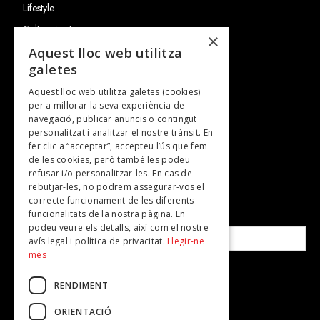
Lifestyle
Cultura i art
×
Entrevistes
Aquest lloc web utilitza
galetes
Gastronomia
Aquest lloc web utilitza galetes (cookies)
TV
per a millorar la seva experiència de
Plans per fer
navegació, publicar anuncis o contingut
personalitzat i analitzar el nostre trànsit. En
Revistes
fer clic a “acceptar”, accepteu l’ús que fem
de les cookies, però també les podeu
refusar i/o personalitzar-les. En cas de
SUBSCRIU-TE A LA NOSTRA NEWSLETTER!
rebutjar-les, no podrem assegurar-vos el
correcte funcionament de les diferents
funcionalitats de la nostra pàgina. En
Correu electrònic*
podeu veure els detalls, així com el nostre
avís legal i política de privacitat.
Llegir-ne
més
Accepto la
política de privacitat
RENDIMENT
ORIENTACIÓ