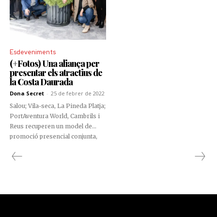
Esdeveniments
(+Fotos) Una aliança per
presentar els atractius de
la Costa Daurada
Dona Secret
-
25 de febrer de 2022
Salou; Vila-seca, La Pineda Platja;
PortAventura World, Cambrils i
Reus recuperen un model de
promoció presencial conjunta,
que permet acostar aquestes
destinacions turístiques al
mercat andorrà.