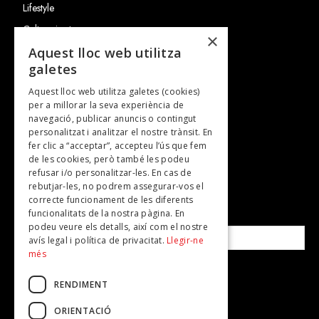
Lifestyle
Cultura i art
×
Entrevistes
Aquest lloc web utilitza
galetes
Gastronomia
Aquest lloc web utilitza galetes (cookies)
TV
per a millorar la seva experiència de
Plans per fer
navegació, publicar anuncis o contingut
personalitzat i analitzar el nostre trànsit. En
Revistes
fer clic a “acceptar”, accepteu l’ús que fem
de les cookies, però també les podeu
refusar i/o personalitzar-les. En cas de
SUBSCRIU-TE A LA NOSTRA NEWSLETTER!
rebutjar-les, no podrem assegurar-vos el
correcte funcionament de les diferents
funcionalitats de la nostra pàgina. En
Correu electrònic*
podeu veure els detalls, així com el nostre
avís legal i política de privacitat.
Llegir-ne
més
Accepto la
política de privacitat
RENDIMENT
ORIENTACIÓ