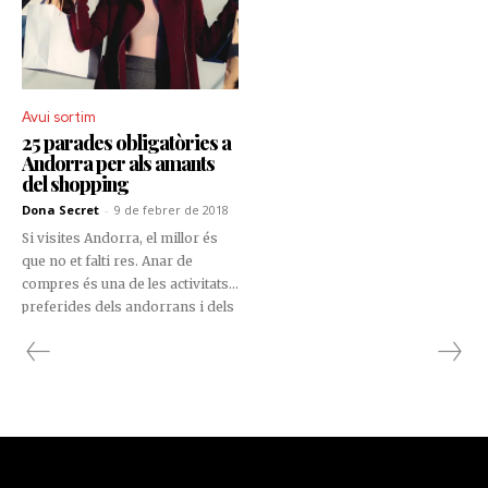
Avui sortim
25 parades obligatòries a
Andorra per als amants
del shopping
Dona Secret
-
9 de febrer de 2018
Si visites Andorra, el millor és
que no et falti res. Anar de
compres és una de les activitats
preferides dels andorrans i dels
turistes, i no podria ser d'una
altra manera. Els preus baixos i
l'àmplia varietat de productes
fan del Principat d'Andorra un
lloc més que oportú per als
amants del shopping.