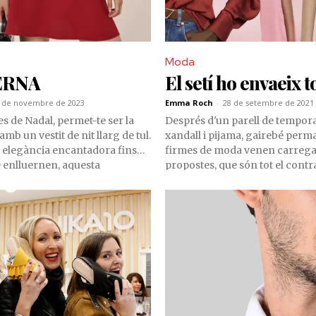
s
Moda
ERNA
El setí ho envaeix t
 de novembre de 2023
Emma Roch
-
28 de setembre de 2021
es de Nadal, permet-te ser la
Després d'un parell de tempor
mb un vestit de nit llarg de tul.
xandall i pijama, gairebé perma
a elegància encantadora fins
firmes de moda venen carrega
e enlluernen, aquesta
propostes, que són tot el contra
met elevar la moda festiva a
festa! De totes elles (minivestits
 Sigui quina sigui la teva
patrons especials...), el teixit se
una entrada espectacular amb
dels grans guanyadors. Peces, 
capturi la màgia de la
bosses. Res escapa al furor per 
 faci brillar amb estil.
sumptuós dels teixits setinats.
compres a la recerca de les pe
desitjables.