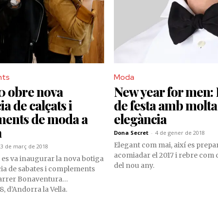
nts
Moda
 obre nova
New year for men:
ia de calçats i
de festa amb molta
ents de moda a
elegància
a
Dona Secret
-
4 de gener de 2018
Elegant com mai, així es prepa
23 de març de 2018
acomiadar el 2017 i rebre com c
e es va inaugurar la nova botiga
del nou any.
cia de sabates i complements
carrer Bonaventura
, d’Andorra la Vella.