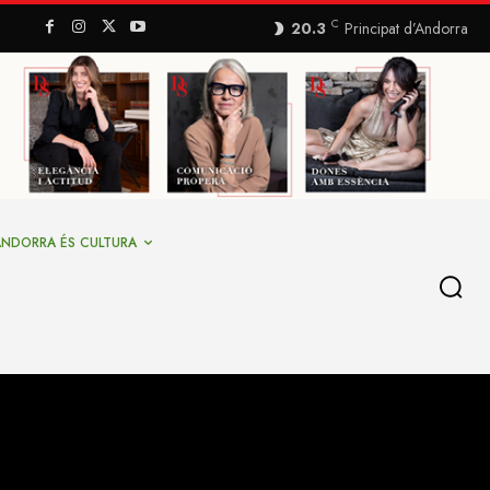
C
20.3
Principat d’Andorra
ANDORRA ÉS CULTURA