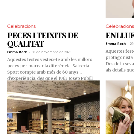
Celebracions
Celebracion
PECES I TEIXITS DE
ENLLU
QUALITAT
Emma Roch
-
29
Aquestes fest
Emma Roch
-
30 de novembre de 2023
protagonista a
Aquestes festes vesteix-te amb les millors
Des de la sev
peces per marcar la diferència. Satreria
als detalls qu
Sport compte amb més de 60 anys
tendència pro
d'experiència, des que el 1963 Josep Pubill
noves alçades.
Garrabé va crear el seu propi negoci amb el
elecció, fes 
nom de Sastreria Sabateria Sport. Aposten
un vestit que 
per peces i teixits de qualitat, i per marques
temporada i et
en exclusiva per a Andorra com ara Digel.
Gràcies a una gran varietat de talles,
vesteixen a qualsevol membre de la família,
des dels més joves, amb models actuals i
acolorits, fins als més clàssics, amb elegants