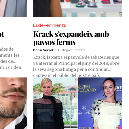
Esdeveniments
ot
Krack s’expandeix amb
passos ferms
ades de
Dona Secret
-
16 d'agost de 2019
nents, les
Krack, la xarxa espanyola de sabateries que
des de
va aterrar al Principat el juny del 2018, obre
ri, i criden
la seva segona botiga per a continuar
, bijuteria XL,
captivant el públic del nostre país.
tinat és un
sabates i
l'acabat
 Anem de
ces més