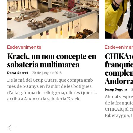
vestits ajustats a mida. Aquí et mostrem
algunes de les propostes...
Esdeveniments
Esdevenime
Krack, un nou concepte en
CHIKA10
sabateria multimarca
franquíc
complem
Dona Secret
-
20 de juny de 2018
Andorr
De la mà del Grup Quars, que compta amb
més de 50 anys en l’àmbit de les botigues
Josep Segura
-
d’alta gamma de rellotgeria, ulleres i joieria,
Ahir al vespr
arriba a Andorra la sabateria Krack.
de la franquí
CHIKA10, al 
Riberaygua, 18