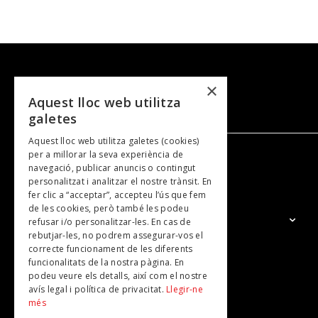
×
Aquest lloc web utilitza
galetes
Aquest lloc web utilitza galetes (cookies)
per a millorar la seva experiència de
navegació, publicar anuncis o contingut
NOSALTRES
personalitzat i analitzar el nostre trànsit. En
fer clic a “acceptar”, accepteu l’ús que fem
de les cookies, però també les podeu
El Grup
refusar i/o personalitzar-les. En cas de
rebutjar-les, no podrem assegurar-vos el
Contacte
correcte funcionament de les diferents
Subscripcions
funcionalitats de la nostra pàgina. En
podeu veure els detalls, així com el nostre
Publicitat
avís legal i política de privacitat.
Llegir-ne
més