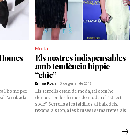
Moda
 Homes
Els nostres indispensables
amb tendència hippie
“chic”
Emma Roch
-
3 de gener de 2018
ra l’home per
Els serrells estan de moda, tal com ho
al l’arribada
demostren les firmes de moda i el “street
style”. Serrells a les faldilles, al baix dels
texans, als top, a les bruses i samarretes, als
vestits i fins i tot sabates i arracades. Són tan
sols unes pinzellades que donen un altre
rotllo a l'estilisme.