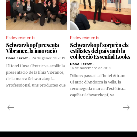
Esdeveniments
Esdeveniments
Schwarzkopf presenta
Schwarzkopf sorprèn els
Vibrance, la innovació
estilistes del país amb la
col·lecció Essential Looks
Dona Secret
-
24 de gener de 2019
Dona Secret
-
L’Hotel Husa Cèntric va acollir la
14 de novembre de 2018
presentació de la línia Vibrance,
Dilluns passat, a l’hotel Atiram
de la marca Schwarzkopf
Cèntric d’Andorra la Vella, la
Professional, uns productes que
reconeguda marca d’estètica
distribueix en exclusiva a
capil·lar Schwarzkopf, va
Andorra Comercial Renoir.
presentar la nova col·lecció
Essential Looks tardor-hivern,
amb què pretén conquerir el
mercat nacional i internacional.