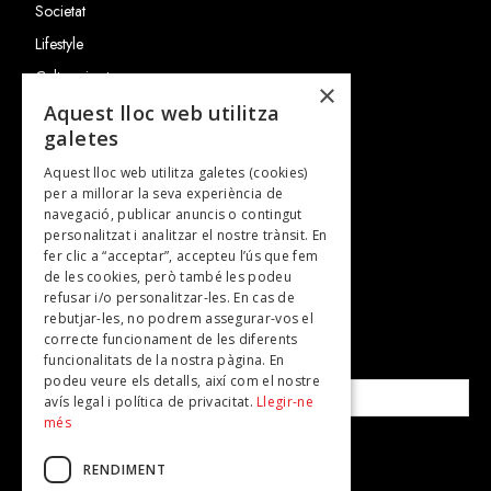
Societat
Lifestyle
Cultura i art
×
Entrevistes
Aquest lloc web utilitza
galetes
Gastronomia
Aquest lloc web utilitza galetes (cookies)
TV
per a millorar la seva experiència de
Plans per fer
navegació, publicar anuncis o contingut
personalitzat i analitzar el nostre trànsit. En
Revistes
fer clic a “acceptar”, accepteu l’ús que fem
de les cookies, però també les podeu
refusar i/o personalitzar-les. En cas de
SUBSCRIU-TE A LA NOSTRA NEWSLETTER!
rebutjar-les, no podrem assegurar-vos el
correcte funcionament de les diferents
funcionalitats de la nostra pàgina. En
Correu electrònic*
podeu veure els detalls, així com el nostre
avís legal i política de privacitat.
Llegir-ne
més
Accepto la
política de privacitat
RENDIMENT