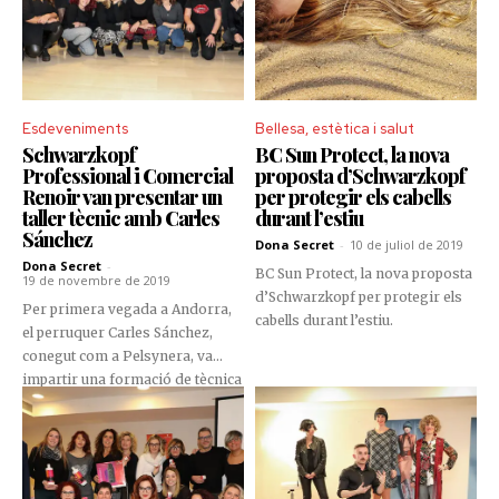
Esdeveniments
Bellesa, estètica i salut
Schwarzkopf
BC Sun Protect, la nova
Professional i Comercial
proposta d’Schwarzkopf
Renoir van presentar un
per protegir els cabells
taller tècnic amb Carles
durant l’estiu
Sánchez
Dona Secret
-
10 de juliol de 2019
Dona Secret
-
BC Sun Protect, la nova proposta
19 de novembre de 2019
d’Schwarzkopf per protegir els
Per primera vegada a Andorra,
cabells durant l’estiu.
el perruquer Carles Sánchez,
conegut com a Pelsynera, va
impartir una formació de tècnica
i tall, adreçada a les
professionals de perruqueria
d’Andorra, de la mà de
Schwarzkopf Professional i
Comercial Renoir.