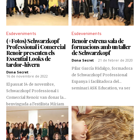
Esdeveniments
Esdeveniments
(+Fotos) Schwarzkopf
Renoir estrena sala de
Professional i Comercial
formacions amb un taller
Renoir presenten els
de Schwarzkopf
Essential Looks de
Dona Secret
-
21 de febrer de 2020
tardor-hivern
Pilar García Hidalgo, formadora
Dona Secret
-
de Schwarzkopf Professional
16 de novembre de 2022
Espanya i facilitadora del
El passat 14 de novembre,
seminari ASK Education, va ser
Schwarzkopf Professional i
l’encarregada d’inaugurar
Comercial Renoir van donar la
oficialment la nova sala de
benvinguda a l’estilista Míriam
formacions que Comercial
Continente, qui va presentar els
Renoir va habilitar a la seva seu,
estils més atrevits i de tendència
ubicada a l’avinguda de Sant
de la temporada de tardor-
Antoni, núm. 80, de La Massana.
hivern del 2022.