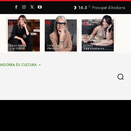
C
16.5
Principat d’Andorra
ANDORRA ÉS CULTURA