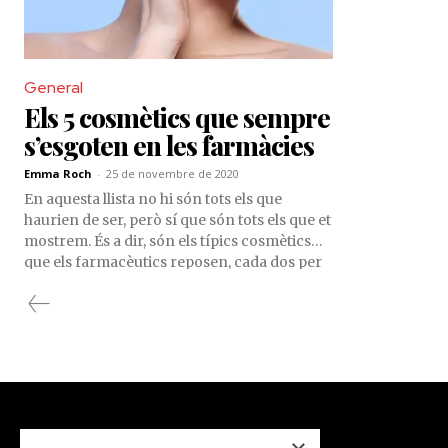
General
Els 5 cosmètics que sempre
s’esgoten en les farmàcies
Emma Roch
-
25 de novembre de 2020
En aquesta llista no hi són tots els que
haurien de ser, però sí que són tots els que et
mostrem. És a dir, són els típics cosmètics
que els farmacèutics reposen, cada dos per
tres, perquè així ho volen les seves clientes.