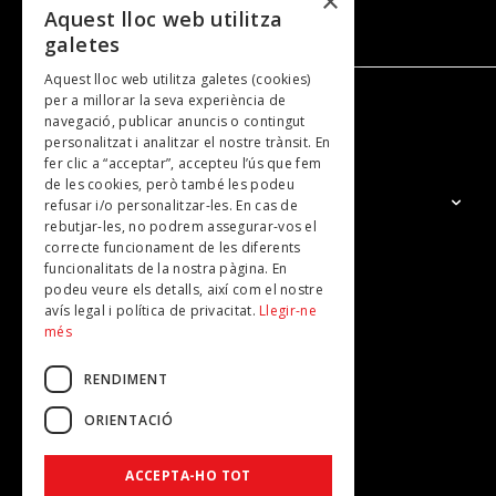
×
Aquest lloc web utilitza
galetes
Aquest lloc web utilitza galetes (cookies)
per a millorar la seva experiència de
navegació, publicar anuncis o contingut
NOSALTRES
personalitzat i analitzar el nostre trànsit. En
fer clic a “acceptar”, accepteu l’ús que fem
de les cookies, però també les podeu
El Grup
refusar i/o personalitzar-les. En cas de
rebutjar-les, no podrem assegurar-vos el
Contacte
correcte funcionament de les diferents
Subscripcions
funcionalitats de la nostra pàgina. En
podeu veure els detalls, així com el nostre
Publicitat
avís legal i política de privacitat.
Llegir-ne
més
RENDIMENT
ORIENTACIÓ
ACCEPTA-HO TOT