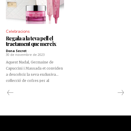
Celebracions
Regala a la teva pell el
tractament que mereix
Dona Secret
-
30 de novembre de 2023
Aquest Nadal, Germaine de
Capuccini i Massada et conviden
a descobrir la seva exclusiva
col·lecció de cofres per al
tractament de la pell,
meticulosament dissenyats per
aconseguir una pell resplendent i
saludable.