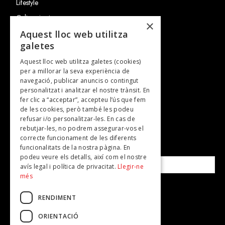
Lifestyle
Cultura i art
×
Entrevistes
Aquest lloc web utilitza
galetes
Gastronomia
Aquest lloc web utilitza galetes (cookies)
TV
per a millorar la seva experiència de
Plans per fer
navegació, publicar anuncis o contingut
personalitzat i analitzar el nostre trànsit. En
Revistes
fer clic a “acceptar”, accepteu l’ús que fem
de les cookies, però també les podeu
refusar i/o personalitzar-les. En cas de
SUBSCRIU-TE A LA NOSTRA NEWSLETTER!
rebutjar-les, no podrem assegurar-vos el
correcte funcionament de les diferents
funcionalitats de la nostra pàgina. En
Correu electrònic*
podeu veure els detalls, així com el nostre
avís legal i política de privacitat.
Llegir-ne
més
Accepto la
política de privacitat
RENDIMENT
ORIENTACIÓ