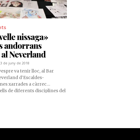
nts
elle nissaga»
es andorrans
 al Neverland
13 de juny de 2018
espre va tenir lloc, al Bar
everland d’Escaldes-
nes xarrades a càrrec
ells de diferents disciplines del
orrà. Cadascun d’ells va
eva obra i va dissertar sobre
er a ells.