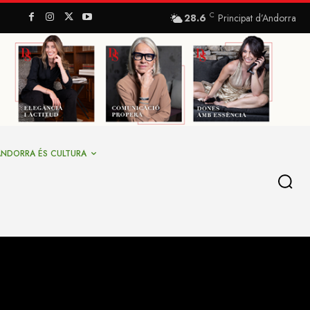
C
28.6
Principat d’Andorra
ANDORRA ÉS CULTURA