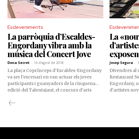
Esdeveniments
Esdevenime
La parròquia d’Escaldes-
La «nouv
Engordany vibra amb la
d’artist
música del Concert Jove
exposen
Dona Secret
-
16 d'agost de 2018
Josep Segura
-
La plaça Coprínceps d'Escaldes-Engordany
Divendres al v
va ser l’escenari on van actuar els joves
Restaurant N
participants i guanyadors de la cinquena
Engordany, u
edició del Talentajant, el concurs d’arts
d’artistes nov
escèniques que organitza, any rere any, el
panorama and
departament de Joventut del Comú de la
presentar la s
parròquia escaldenca.
què era l’art p