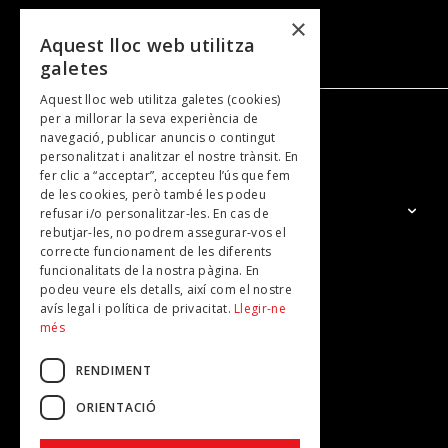
×
Aquest lloc web utilitza
galetes
Aquest lloc web utilitza galetes (cookies)
per a millorar la seva experiència de
navegació, publicar anuncis o contingut
NOSALTRES
personalitzat i analitzar el nostre trànsit. En
fer clic a “acceptar”, accepteu l’ús que fem
de les cookies, però també les podeu
El Grup
refusar i/o personalitzar-les. En cas de
rebutjar-les, no podrem assegurar-vos el
Contacte
correcte funcionament de les diferents
Subscripcions
funcionalitats de la nostra pàgina. En
podeu veure els detalls, així com el nostre
Publicitat
avís legal i política de privacitat.
Llegir-ne
més
RENDIMENT
ORIENTACIÓ