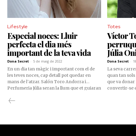
Lifestyle
Totes
Especial noces: Lluir
Víctor To
perfecta el dia més
perruque
important de la teva vida
Júlia On
Dona Secret
-
5 de maig de 2022
Dona Secret
-
1
En un dia tan màgic i important com el de
La seva carre
les teves noces, cap detall pot quedar en
quan tan sols 
mans de l’atzar. Salón Toro Andorra i
que va donar 
Perfumeria Júlia seran la llum que et guiaran
convertir-se 
a través d’aquest moment especial, perquè
perruqueria.
visquis la boda que sempre has somiat.