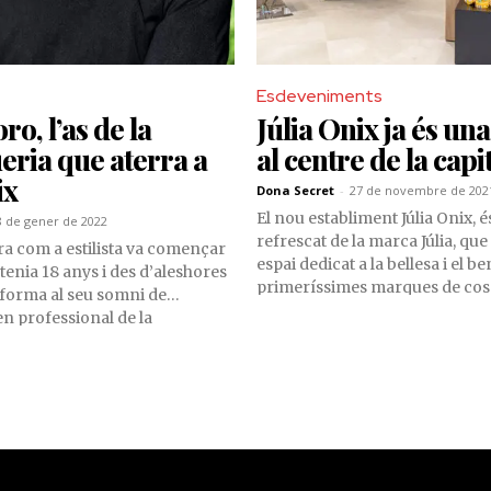
Esdeveniments
ro, l’as de la
Júlia Onix ja és una
ria que aterra a
al centre de la capi
ix
Dona Secret
-
27 de novembre de 202
El nou establiment Júlia Onix, 
8 de gener de 2022
refrescat de la marca Júlia, qu
ra com a estilista va començar
espai dedicat a la bellesa i el b
tenia 18 anys i des d’aleshores
primeríssimes marques de cos
forma al seu somni de
perfumeria, maquillatge i molt
en professional de la
l’avinguda Meritxell, núm. 79.