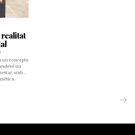
 realitat
tal
1
és un concepte
e esdevé un
enestar, amb
mètica,
 més, a