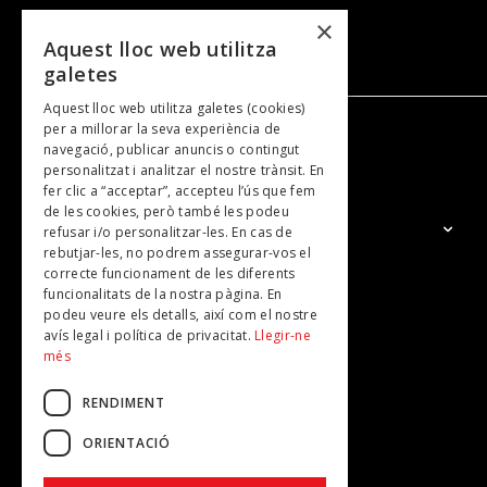
×
Aquest lloc web utilitza
galetes
Aquest lloc web utilitza galetes (cookies)
per a millorar la seva experiència de
navegació, publicar anuncis o contingut
NOSALTRES
personalitzat i analitzar el nostre trànsit. En
fer clic a “acceptar”, accepteu l’ús que fem
de les cookies, però també les podeu
El Grup
refusar i/o personalitzar-les. En cas de
rebutjar-les, no podrem assegurar-vos el
Contacte
correcte funcionament de les diferents
Subscripcions
funcionalitats de la nostra pàgina. En
podeu veure els detalls, així com el nostre
Publicitat
avís legal i política de privacitat.
Llegir-ne
més
RENDIMENT
ORIENTACIÓ