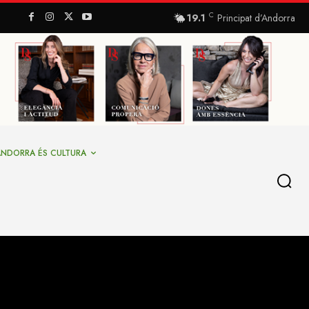
C
19.1
Principat d’Andorra
ANDORRA ÉS CULTURA