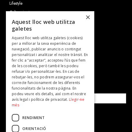
Lifestyle
Cultura i art
×
Entrevistes
Aquest lloc web utilitza
galetes
Gastronomia
Aquest lloc web utilitza galetes (cookies)
TV
per a millorar la seva experiència de
Plans per fer
navegació, publicar anuncis o contingut
personalitzat i analitzar el nostre trànsit. En
Revistes
fer clic a “acceptar”, accepteu l’ús que fem
de les cookies, però també les podeu
refusar i/o personalitzar-les. En cas de
SUBSCRIU-TE A LA NOSTRA NEWSLETTER!
rebutjar-les, no podrem assegurar-vos el
correcte funcionament de les diferents
funcionalitats de la nostra pàgina. En
Correu electrònic*
podeu veure els detalls, així com el nostre
avís legal i política de privacitat.
Llegir-ne
més
Accepto la
política de privacitat
RENDIMENT
ORIENTACIÓ