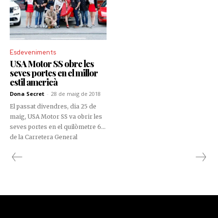
Esdeveniments
USA Motor SS obre les
seves portes en el millor
estil americà
Dona Secret
-
28 de maig de 2018
El passat divendres, dia 25 de
maig, USA Motor SS va obrir les
seves portes en el quilòmetre 6,1
de la Carretera General
d’Espanya, al costat de l’estació
de servei ELF Valira, a Sant Julià
de Lòria.