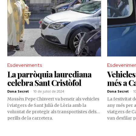
Esdeveniments
Esdevenime
La parròquia laurediana
Vehicles
celebra Sant Cristòfol
més a Ca
Dona Secret
-
10 de juliol de 2024
Dona Secret
-
1
Mossèn Pepe Chisvert va beneir als vehicles
La festivitat 
i viatgers de Sant Julià de Lòria amb la
any més per a 
voluntat de protegir als transportistes dels
viatgers de Can
perills de la carretera.
van desfilar p
carrer Prat d
voluntat de se