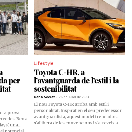
Lifestyle
a
Toyota C-HR, a
da per
l’avantguarda de l’estil i la
itat
sostenibilitat
Dona Secret
-
26 de juliol de 2023
El nou Toyota C-HR arriba amb estil i
personalitat. Inspirat en el seu predecessor
r a prova
avantguardista, aquest model trencador
Mercedes-Benz
s'allibera de les convencions i s'atreveix a
days', una
ser diferent.
 el potencial