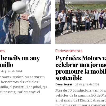
viatgers.
nts
Esdeveniments
 beneïts un any
Pyrénées Motors v
nillo
celebrar una jorna
promoure la mobil
0 de juliol de 2024
sostenible
de Sant Cristòfol va servir un
beneir tots els vehicles i
Dona Secret
-
28 de juny de 2024
illo, el passat 10 de juliol, que
Més de 30 conductors van posa
el passeig Carlemany i el
vehicles de la gamma EQ de 
el Riu, davant del comú, amb la
en el marc de l'Electric dream 
r protegits al volant.
iniciativa per donar a conèixer