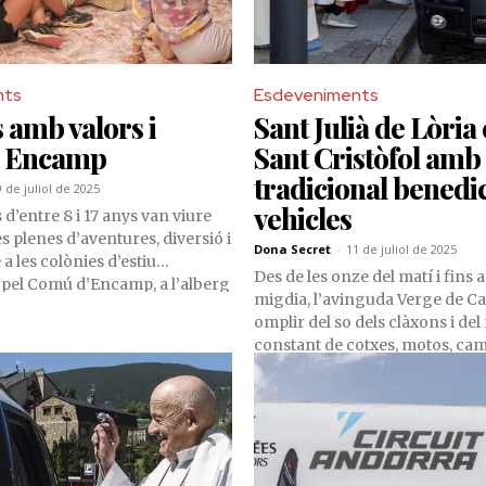
nts
Esdeveniments
 amb valors i
Sant Julià de Lòria
a Encamp
Sant Cristòfol amb 
tradicional benedi
9 de juliol de 2025
vehicles
s d’entre 8 i 17 anys van viure
 plenes d’aventures, diversió i
Dona Secret
-
11 de juliol de 2025
a les colònies d’estiu
Des de les onze del matí i fins a
 pel Comú d’Encamp, a l’alberg
migdia, l’avinguda Verge de Ca
 en ple entorn natural dels
omplir del so dels clàxons i d
ta proposta educativa i lúdica,
constant de cotxes, motos, cam
l programa d’activitats d’estiu
oficials del Comú i fins i tot co
ia, va estar pensada per
d’autoescola, que van desfilar 
reixement personal, la
l’església parroquial per rebre
 el respecte pel medi ambient.
del rector lauredià, mossèn Pe
en el marc de la celebració de S
patró dels conductors i protect