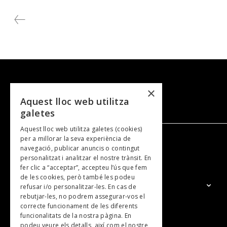
×
Aquest lloc web utilitza
galetes
Aquest lloc web utilitza galetes (cookies)
per a millorar la seva experiència de
navegació, publicar anuncis o contingut
NOSALTRES
personalitzat i analitzar el nostre trànsit. En
fer clic a “acceptar”, accepteu l’ús que fem
de les cookies, però també les podeu
El Grup
refusar i/o personalitzar-les. En cas de
rebutjar-les, no podrem assegurar-vos el
Contacte
correcte funcionament de les diferents
Subscripcions
funcionalitats de la nostra pàgina. En
podeu veure els detalls, així com el nostre