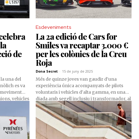
Esdeveniments
 celebra
La 2a edició de Cars for
la
Smiles va recaptar 3.000 €
cció de
per les colònies de la Creu
Roja
Dona Secret
-
15 de juny de 2025
 la una del
Més de quinze joves van gaudir d’una
nòlich es va
experiència única acompanyats de pilots
el moviment
voluntaris i vehicles d’alta gamma, en una
ions, vehicles
diada amb segell inclusiu i transformador, al
txes
Circuit Andorra - Pas de la Casa
davant de
 la benedicció
pe Chisvert,
ant Cristòfol,
or dels