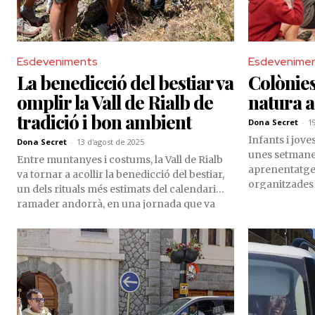
Esdeveniments
Esdevenime
La benedicció del bestiar va
Colònies
omplir la Vall de Rialb de
natura 
tradició i bon ambient
Dona Secret
-
1
Infants i jove
Dona Secret
-
13 d'agost de 2025
unes setmanes
Entre muntanyes i costums, la Vall de Rialb
aprenentatge 
va tornar a acollir la benedicció del bestiar,
organitzades
un dels rituals més estimats del calendari
de la Baronia,
ramader andorrà, en una jornada que va
Cortals. Aques
combinar ofici i fe reafirmant el vincle
inclosa dins e
profund entre el territori i la seva gent.
de la parròqu
afavorir el c
convivència i