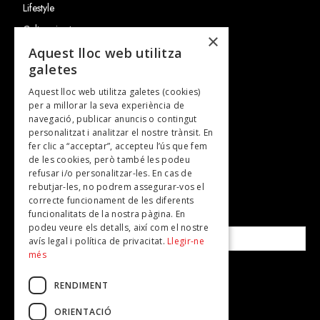
Lifestyle
Cultura i art
×
Entrevistes
Aquest lloc web utilitza
galetes
Gastronomia
Aquest lloc web utilitza galetes (cookies)
TV
per a millorar la seva experiència de
Plans per fer
navegació, publicar anuncis o contingut
personalitzat i analitzar el nostre trànsit. En
Revistes
fer clic a “acceptar”, accepteu l’ús que fem
de les cookies, però també les podeu
refusar i/o personalitzar-les. En cas de
SUBSCRIU-TE A LA NOSTRA NEWSLETTER!
rebutjar-les, no podrem assegurar-vos el
correcte funcionament de les diferents
funcionalitats de la nostra pàgina. En
Correu electrònic*
podeu veure els detalls, així com el nostre
avís legal i política de privacitat.
Llegir-ne
més
Accepto la
política de privacitat
RENDIMENT
ORIENTACIÓ