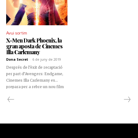
Avui sortim
X-Men Dark Phoenix, la
gran aposta de Cinemes
Illa Carlemany
Dona Secret
-
6 de juny de 2019
Després de l’èxit de recaptació
per part d’Avengers: Endgame,
Cinemes Illa Carlemany es
prepara per a rebre un nou film
de superherois: X-Men: Dark
Phoenix.