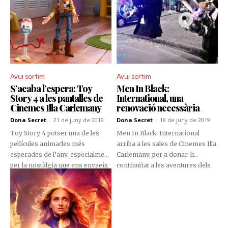
Avui sortim
Avui sortim
S’acaba l’espera: Toy
Men In Black:
Story 4 a les pantalles de
International, una
Cinemes Illa Carlemany
renovació necessària
Dona Secret
-
21 de juny de 2019
Dona Secret
-
18 de juny de 2019
Toy Story 4 potser una de les
Men In Black: International
pel·lícules animades més
arriba a les sales de Cinemes Illa
esperades de l’any, especialment
Carlemany, per a donar-li
per la nostàlgia que ens envaeix
continuïtat a les aventures dels
a tots aquells que hem seguit la
agents de l’organització MIB
franquícia.