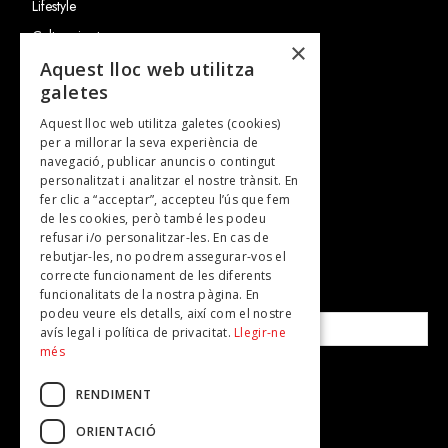
Lifestyle
Cultura i art
×
Entrevistes
Aquest lloc web utilitza
galetes
Gastronomia
Aquest lloc web utilitza galetes (cookies)
TV
per a millorar la seva experiència de
Plans per fer
navegació, publicar anuncis o contingut
personalitzat i analitzar el nostre trànsit. En
Revistes
fer clic a “acceptar”, accepteu l’ús que fem
de les cookies, però també les podeu
refusar i/o personalitzar-les. En cas de
SUBSCRIU-TE A LA NOSTRA NEWSLETTER!
rebutjar-les, no podrem assegurar-vos el
correcte funcionament de les diferents
funcionalitats de la nostra pàgina. En
Correu electrònic*
podeu veure els detalls, així com el nostre
avís legal i política de privacitat.
Llegir-ne
més
Accepto la
política de privacitat
RENDIMENT
ORIENTACIÓ