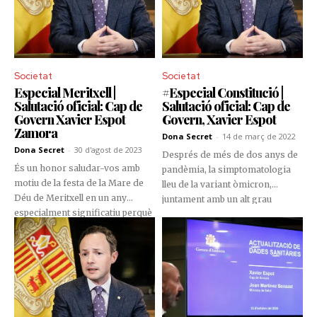
Societat
Societat
Especial Meritxell |
#Especial Constitució |
Salutació oficial: Cap de
Salutació oficial: Cap de
Govern Xavier Espot
Govern, Xavier Espot
Zamora
Dona Secret
-
14 de març de 2022
Dona Secret
-
30 d'agost de 2023
Després de més de dos anys de
És un honor saludar-vos amb
pandèmia, la simptomatologia
motiu de la festa de la Mare de
lleu de la variant òmicron,
Déu de Meritxell en un any
juntament amb un alt grau
especialment significatiu perquè
d’immunització de la població,
celebrem el 150è aniversari de la
ens ha permès deixar –
proclamació per part del Consell
gradualment– sense efectes la
General de Nostra Senyora de
major part de mesures contra la
Meritxell com a patrona de les
COVID-19 i albirar el principi de
Valls d’Andorra, fent realitat un
la fi de la pandèmia. Tanmateix,
dels anhels del poble andorrà:
no podem ignorar la versatilitat
consolidar com a símbol