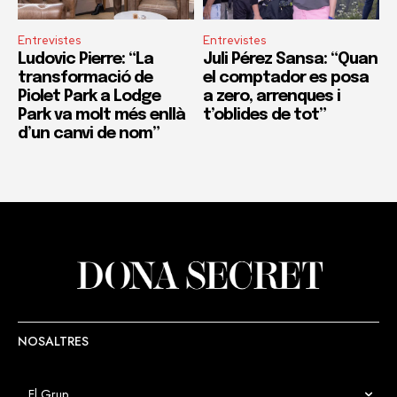
Entrevistes
Entrevistes
Ludovic Pierre: “La
Juli Pérez Sansa: “Quan
transformació de
el comptador es posa
Piolet Park a Lodge
a zero, arrenques i
Park va molt més enllà
t’oblides de tot”
d’un canvi de nom”
NOSALTRES
El Grup