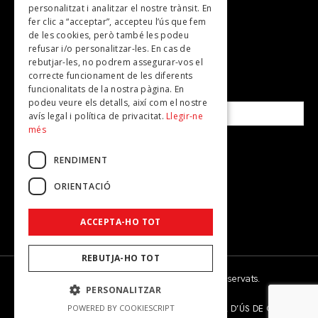
personalitzat i analitzar el nostre trànsit. En
Revistes
fer clic a “acceptar”, accepteu l’ús que fem
de les cookies, però també les podeu
refusar i/o personalitzar-les. En cas de
SUBSCRIU-TE A LA NOSTRA NEWSLETTER!
rebutjar-les, no podrem assegurar-vos el
correcte funcionament de les diferents
funcionalitats de la nostra pàgina. En
Correu electrònic*
podeu veure els detalls, així com el nostre
avís legal i política de privacitat.
Llegir-ne
més
Accepto la
política de privacitat
RENDIMENT
ORIENTACIÓ
ACCEPTA-HO TOT
REBUTJA-HO TOT
© 2026 - Dona Secret - Tots els drets reservats.
PERSONALITZAR
AVÍS LEGAL
POLÍTICA DE PRIVACITAT
POLÍTICA D’ÚS DE COOKIES
POWERED BY COOKIESCRIPT