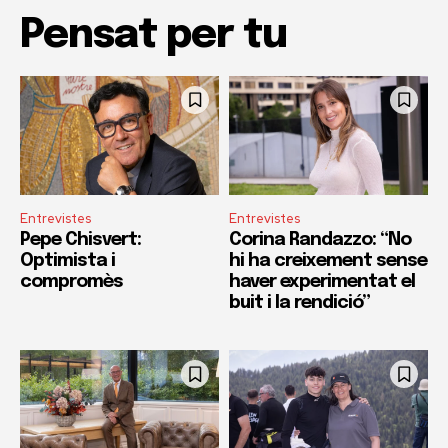
Pensat per tu
Entrevistes
Entrevistes
Pepe Chisvert:
Corina Randazzo: “No
Optimista i
hi ha creixement sense
compromès
haver experimentat el
buit i la rendició”